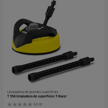
r
e
l
l
a
s
.
1
r
e
s
e
ñ
a
Limpiadora de grandes superficies
T 350 limpiadora de superficies T-Racer
0.0
(0)
0