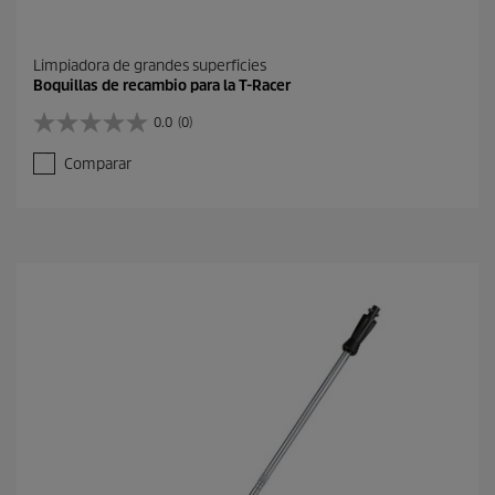
Limpiadora de grandes superficies
Boquillas de recambio para la T-Racer
0.0
(0)
0
.
Comparar
0
d
e
5
e
s
t
r
e
l
l
a
s
.