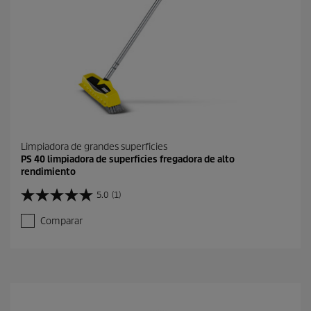
Limpiadora de grandes superficies
PS 40 limpiadora de superficies fregadora de alto
rendimiento
5.0
(1)
5
.
Comparar
0
d
e
5
e
s
t