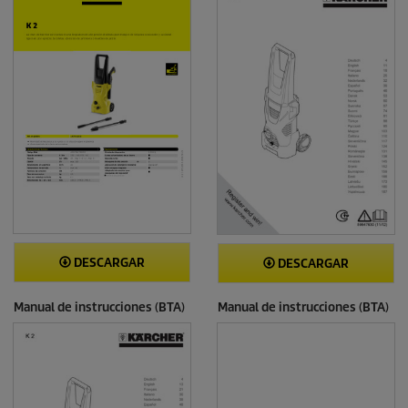
e
ñ
a
s
DESCARGAR
DESCARGAR
Manual de instrucciones (BTA)
Manual de instrucciones (BTA)