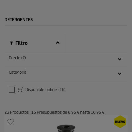
.
u
8
c
r
t
e
o
DETERGENTES
s
e
ñ
a
Filtro
s
Precio (€)
Categoría
Disponible online
(16)
23
Productos
|
16
Presupuestos de
8,95 €
hasta
16,95 €