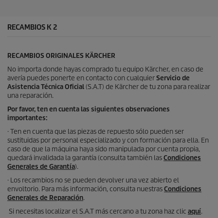
l
a
s
RECAMBIOS K 2
.
RECAMBIOS ORIGINALES KÄRCHER
No importa donde hayas comprado tu equipo Kärcher, en caso de
avería puedes ponerte en contacto con cualquier
Servicio de
Asistencia Técnica Oficial
(S.A.T) de Kärcher de tu zona para realizar
una reparación.
Por favor, ten en cuenta las siguientes observaciones
importantes:
· Ten en cuenta que las piezas de repuesto sólo pueden ser
sustituidas por personal especializado y con formación para ella. En
caso de que la máquina haya sido manipulada por cuenta propia,
quedará invalidada la garantía (consulta también las
Condiciones
Generales de Garantía
).
· Los recambios no se pueden devolver una vez abierto el
envoltorio. Para más información, consulta nuestras
Condiciones
Generales de Reparación
.
Si necesitas localizar el S.A.T más cercano a tu zona haz clic
aquí
.