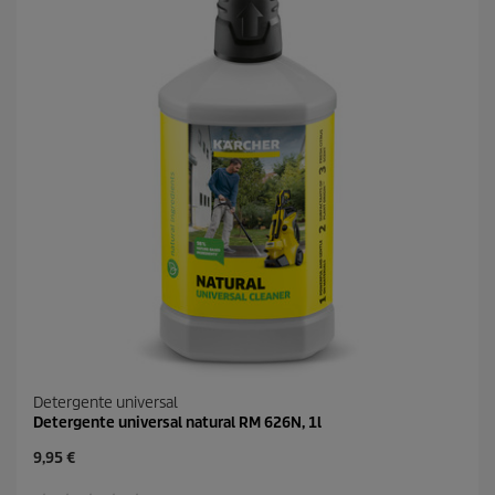
Detergente universal
Detergente universal natural RM 626N, 1l
P
9,95 €
r