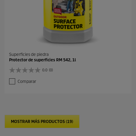
s
Superficies de piedra
Protector de superficies RM 542, 1l
0.0
(0)
0
.
Comparar
0
d
e
5
e
s
t
MOSTRAR MÁS PRODUCTOS (19)
r
e
l