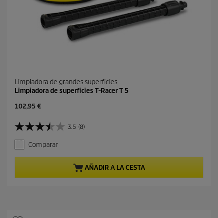
Limpiadora de grandes superficies
Limpiadora de superficies T-Racer T 5
P
102,95 €
r
e
3.5
(8)
3
c
.
i
Comparar
5
o
d
a
e
c
AÑADIR A LA CESTA
5
t
e
u
s
a
t
l
r
d