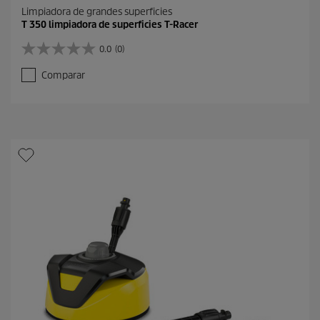
Limpiadora de grandes superficies
T 350 limpiadora de superficies T-Racer
0.0
(0)
0
.
Comparar
0
d
e
5
e
s
t
r
e
l
l
a
s
.