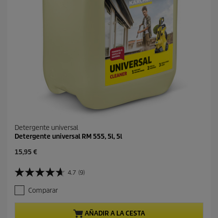
e
o
s
e
ñ
a
s
Detergente universal
Detergente universal RM 555, 5l, 5l
P
15,95 €
r
e
4.7
(9)
4
c
.
i
Comparar
7
o
d
a
e
c
AÑADIR A LA CESTA