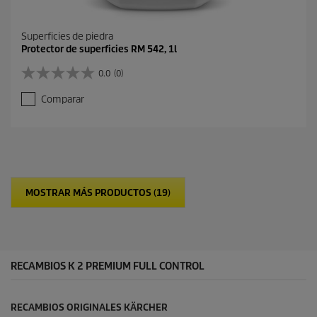
Superficies de piedra
Protector de superficies RM 542, 1l
0.0
(0)
0
.
Comparar
0
d
e
5
e
s
t
MOSTRAR MÁS PRODUCTOS (19)
r
e
l
l
a
s
RECAMBIOS K 2 PREMIUM FULL CONTROL
.
RECAMBIOS ORIGINALES KÄRCHER