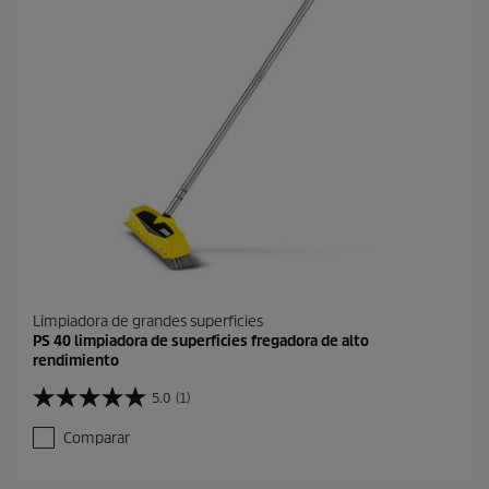
Limpiadora de grandes superficies
PS 40 limpiadora de superficies fregadora de alto
rendimiento
5.0
(1)
5
.
Comparar
0
d
e