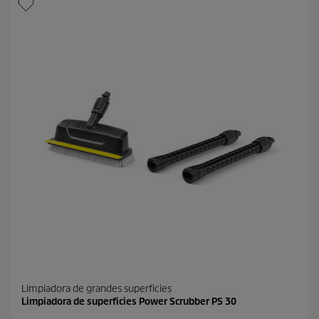
e
e
l
p
l
r
a
o
s
d
.
u
8
c
r
t
e
o
s
e
ñ
a
s
Limpiadora de grandes superficies
Limpiadora de superficies Power Scrubber PS 30