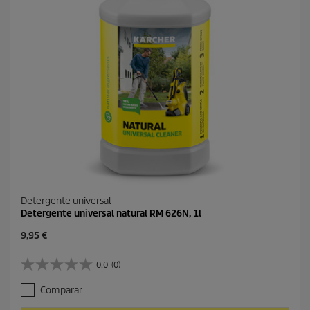
Detergente universal
Detergente universal natural RM 626N, 1l
P
9,95 €
r
e
0.0
(0)
0
c
.
i
Comparar
0
o
d
a