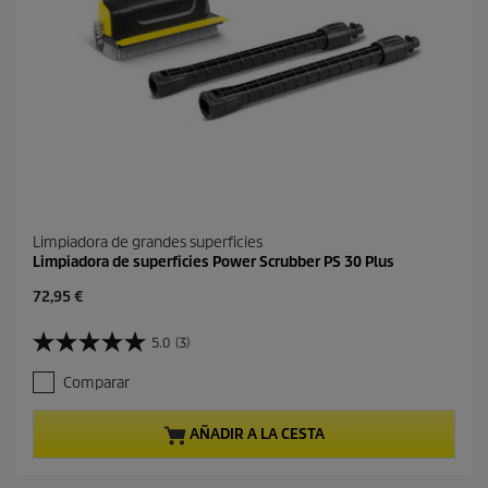
e
ñ
a
s
Limpiadora de grandes superficies
Limpiadora de superficies Power Scrubber PS 30 Plus
P
72,95 €
r
e
5.0
(3)
5
c
.
i
Comparar
0
o
d
a
e
c
AÑADIR A LA CESTA
5
t
e
u