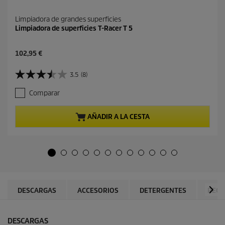
Limpiadora de grandes superficies
Limpiadora de superficies T-Racer T 5
P
102,95 €
r
e
3.5
(8)
3
c
.
i
Comparar
5
o
d
a
e
c
AÑADIR A LA CESTA
5
t
e
u
s
a
t
l
r
d
e
e
l
p
l
r
DESCARGAS
ACCESORIOS
DETERGENTES
RECA
a
o
s
d
.
u
DESCARGAS
8
c