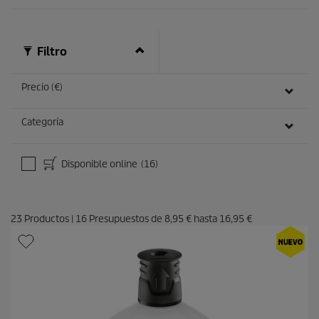
e
s
e
ñ
Filtro
a
s
Precio (€)
Categoría
Disponible online
(16)
23
Productos
|
16
Presupuestos de
8,95 €
hasta
16,95 €