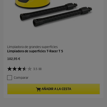
Limpiadora de grandes superficies
Limpiadora de superficies T-Racer T 5
P
102,95 €
r
e
3.5
(8)
3
c
.
i
Comparar
5
o
d
a
e
c
AÑADIR A LA CESTA
5
t
e
u
s
a
t
l