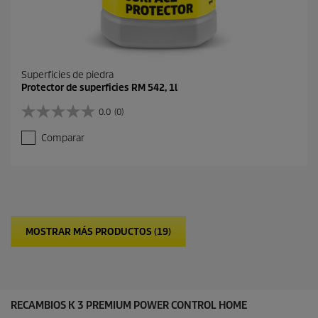
Superficies de piedra
Protector de superficies RM 542, 1l
0.0
(0)
0
.
Comparar
0
d
e
5
e
s
t
MOSTRAR MÁS PRODUCTOS (19)
r
e
l
l
a
s
RECAMBIOS K 3 PREMIUM POWER CONTROL HOME
.