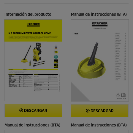
r
t
e
o
Información del producto
Manual de instrucciones (BTA)
s
e
ñ
a
s
DESCARGAR
DESCARGAR
Manual de instrucciones (BTA)
Manual de instrucciones (BTA)