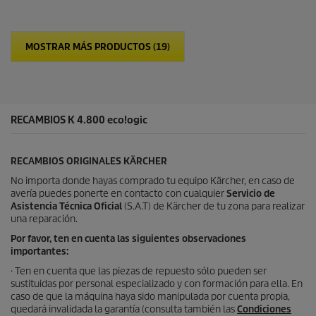
e
s
t
MOSTRAR MÁS PRODUCTOS (19)
r
e
l
l
a
s
RECAMBIOS K 4.800
eco!ogic
.
RECAMBIOS ORIGINALES KÄRCHER
No importa donde hayas comprado tu equipo Kärcher, en caso de
avería puedes ponerte en contacto con cualquier
Servicio de
Asistencia Técnica Oficial
(S.A.T) de Kärcher de tu zona para realizar
una reparación.
Por favor, ten en cuenta las siguientes observaciones
importantes:
· Ten en cuenta que las piezas de repuesto sólo pueden ser
sustituidas por personal especializado y con formación para ella. En
caso de que la máquina haya sido manipulada por cuenta propia,
quedará invalidada la garantía (consulta también las
Condiciones