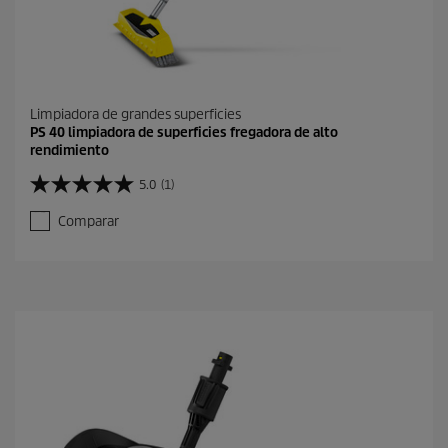
Limpiadora de grandes superficies
PS 40 limpiadora de superficies fregadora de alto
rendimiento
5.0
(1)
5
.
Comparar
0
d
e
5
e
s
t
r
e
l
l
a
s