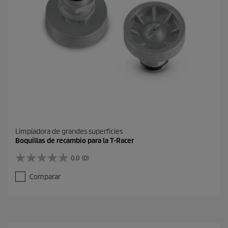
Limpiadora de grandes superficies
Boquillas de recambio para la T-Racer
0.0
(0)
0
.
Comparar
0
d
e
5
e
s