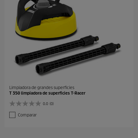
.
1
r
e
s
e
ñ
a
Limpiadora de grandes superficies
T 350 limpiadora de superficies T-Racer
0.0
(0)
0
.
Comparar
0
d
e
5