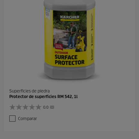
r
t
e
o
s
e
ñ
a
s
Superficies de piedra
Protector de superficies RM 542, 1l
0.0
(0)
0
.
Comparar
0
d
e
5