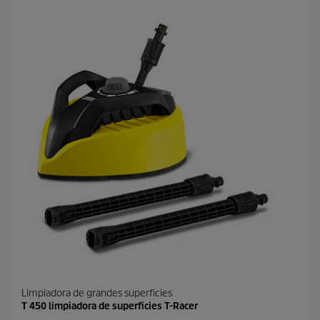
t
r
e
l
l
a
s
.
Limpiadora de grandes superficies
T 450 limpiadora de superficies T-Racer