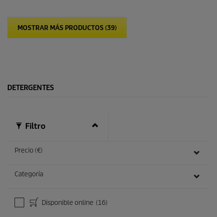
e
s
t
MOSTRAR MÁS PRODUCTOS (39)
r
e
l
l
a
s
.
DETERGENTES
Filtro
Precio (€)
Categoría
Disponible online
(16)