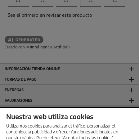
Creado con IA (Inteligencia Artificial)
INFORMACIÓN TIENDA ONLINE
FORMAS DE PAGO
ENTREGAS
VALORACIONES
DEJA TU RESEÑA Y GANA
Nuestra web utiliza cookies
SÍGUENOS EN REDES SOCIALES
Utilizamos cookies para analizar el tráfico, personalizar el
contenido, la publicidad y ofrecer funciones adicionales en
CONTACTO
nuestra página. Puede elegir “Aceptar todas las cookies”,