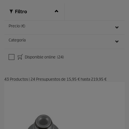
e
ñ
Filtro
a
s
Precio (€)
Categoría
Disponible online
(24)
43
Productos
|
24
Presupuestos de
15,95 €
hasta
219,95 €