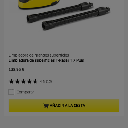
Limpiadora de grandes superficies
Limpiadora de superficies T-Racer T 7 Plus
P
138,95 €
r
e
4.6
(12)
4
c
.
i
Comparar
6
o
d
a
e
c
AÑADIR A LA CESTA
5
t
e
u
s
a
t
l