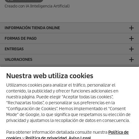
Creado con IA (Inteligencia Artificial)
INFORMACIÓN TIENDA ONLINE
FORMAS DE PAGO
ENTREGAS
VALORACIONES
DEJA TU RESEÑA Y GANA
Nuestra web utiliza cookies
SÍGUENOS EN REDES SOCIALES
Utilizamos cookies para analizar el tráfico, personalizar el
contenido, la publicidad y ofrecer funciones adicionales en
CONTACTO
nuestra página. Puede elegir “Aceptar todas las cookies”,
INFORMACIÓN GENERAL
“Rechazarlas todas”, o personalizar sus preferencias en la
“Configuración de Cookies”. Hemos implementado el "Consent
INFORMACIÓN LEGAL
Mode" de Google, lo que significa que respetamos su elección de
privacidad y ajustamos la recopilación de datos en consecuencia.
Aviso Legal
Política de privacidad
Para obtener información detallada consulte nuestra
Política de
Política de cookies
cookies
y
Política de privacidad
.
Aviso Legal