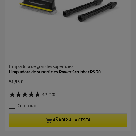
ñ
a
s
Limpiadora de grandes superficies
Limpiadora de superficies Power Scrubber PS 30
P
51,95 €
r
e
4.7
(13)
4
c
.
i
Comparar
7
o
d
a
e
c
AÑADIR A LA CESTA
5
t
e
u
s