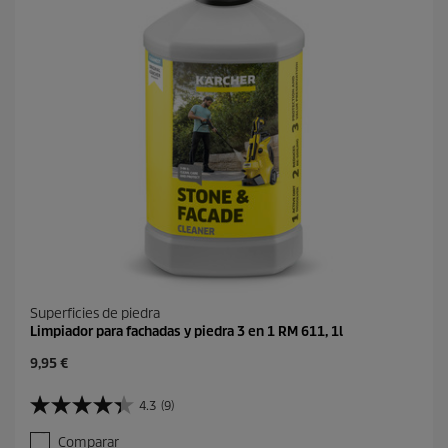
u
5
c
r
t
e
o
s
e
ñ
a
s
Superficies de piedra
Limpiador para fachadas y piedra 3 en 1 RM 611, 1l
P
9,95 €
r
e
4.3
(9)
4
c
.
i
Comparar