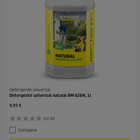
Detergente universal
Detergente universal natural RM 626N, 1l
P
9,95 €
r
e
0.0
(0)
0
c
.
i
Comparar
0
o
d
a