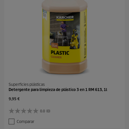
r
t
e
o
s
e
ñ
a
s
Superficies plásticas
Detergente para limpieza de plástico 3 en 1 RM 613, 1l
P
9,95 €
r
e
0.0
(0)
0
c
.
i
Comparar
0
o
d