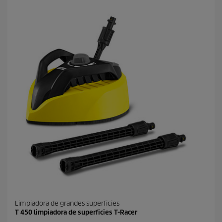
t
r
e
l
l
a
s
.
Limpiadora de grandes superficies
T 450 limpiadora de superficies T-Racer