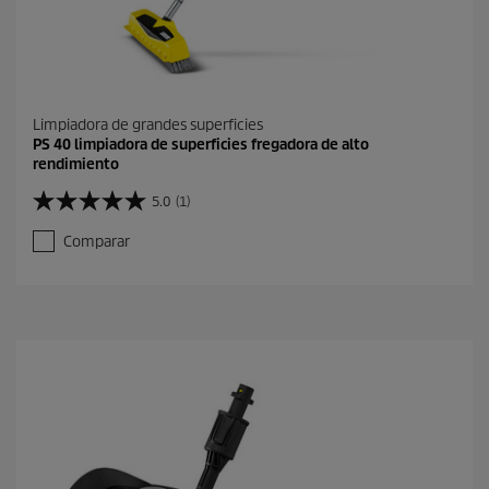
Limpiadora de grandes superficies
PS 40 limpiadora de superficies fregadora de alto
rendimiento
5.0
(1)
5
.
Comparar
0
d
e
5
e
s
t
r
e
l
l
a
s