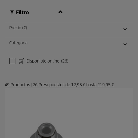
s
e
Filtro
ñ
a
s
Precio (€)
Categoría
Disponible online
(26)
49
Productos
|
26
Presupuestos de
12,95 €
hasta
219,95 €