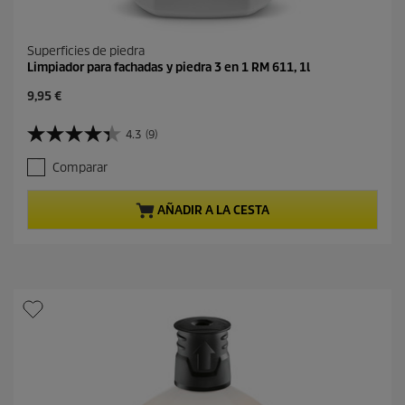
Superficies de piedra
Limpiador para fachadas y piedra 3 en 1 RM 611, 1l
P
9,95 €
r
e
4.3
(9)
4
c
.
i
Comparar
3
o
d
a
e
c
AÑADIR A LA CESTA
5
t
e
u
s
a
t
l
r
d
e
e
l
p
l
r
a
o
s
d
.
u
9
c