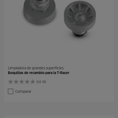
Limpiadora de grandes superficies
Boquillas de recambio para la T-Racer
0.0
(0)
0
.
Comparar
0
d
e
5
e
s