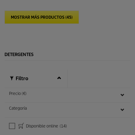
e
s
t
MOSTRAR MÁS PRODUCTOS (45)
r
e
l
l
a
s
.
DETERGENTES
Filtro
Precio (€)
Categoría
Disponible online
(14)