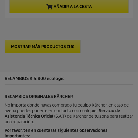
a
e
c
AÑADIR A LA CESTA
5
t
e
u
s
a
t
l
r
d
e
e
l
p
MOSTRAR MÁS PRODUCTOS (16)
l
r
a
o
s
d
.
u
c
RECAMBIOS K 5.800
t
eco!ogic
o
RECAMBIOS ORIGINALES KÄRCHER
No importa donde hayas comprado tu equipo Kärcher, en caso de
avería puedes ponerte en contacto con cualquier
Servicio de
Asistencia Técnica Oficial
(S.A.T) de Kärcher de tu zona para realizar
una reparación.
Por favor, ten en cuenta las siguientes observaciones
importantes: