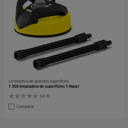
.
1
r
e
s
e
ñ
a
Limpiadora de grandes superficies
T 350 limpiadora de superficies T-Racer
0.0
(0)
0
.
Comparar
0
d
e
5