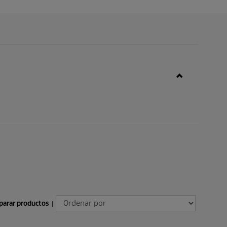
arar productos
|