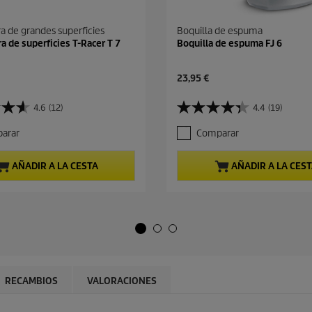
a de grandes superficies
Boquilla de espuma
a de superficies T-Racer T 7
Boquilla de espuma FJ 6
P
23,95 €
r
e
4.6
(12)
4.4
(19)
4
c
.
i
arar
Comparar
4
o
d
a
e
c
AÑADIR A LA CESTA
AÑADIR A LA CES
5
t
e
u
s
a
t
l
r
d
e
e
l
p
l
r
a
o
RECAMBIOS
VALORACIONES
s
d
.
u