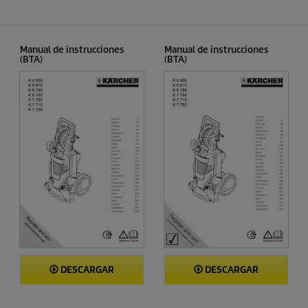
1
c
9
t
r
o
e
Manual de instrucciones
Manual de instrucciones
s
(BTA)
(BTA)
e
ñ
a
s
DESCARGAR
DESCARGAR