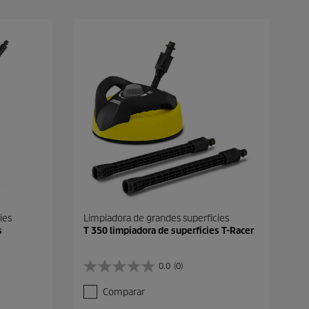
ies
Limpiadora de grandes superficies
s
T 350 limpiadora de superficies T-Racer
0.0
(0)
0
.
Comparar
0
d