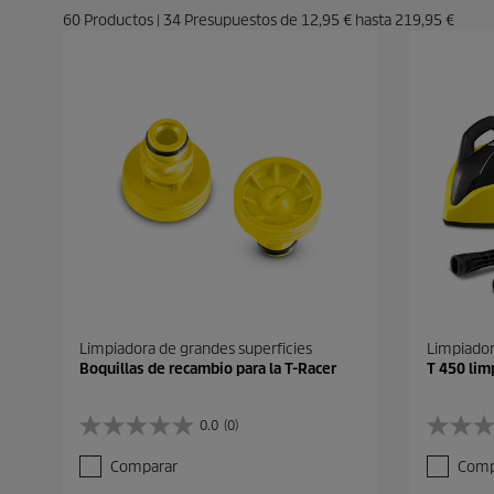
60
Productos
|
34
Presupuestos de
12,95 €
hasta
219,95 €
Limpiadora de grandes superficies
Limpiador
Boquillas de recambio para la T-Racer
T 450 lim
0.0
(0)
0
0
.
.
Comparar
Comp
0
0
d
d