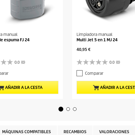
ra manual
Limpiadora manual
de espuma FJ 24
Multi Jet 5 en 1 MJ 24
P
40,95 €
r
e
0.0
(0)
0.0
(0)
0
c
.
i
arar
Comparar
0
o
d
a
e
c
AÑADIR A LA CESTA
AÑADIR A LA CES
5
t
e
u
s
a
t
l
r
d
e
e
l
p
l
r
MÁQUINAS COMPATIBLES
RECAMBIOS
VALORACIONES