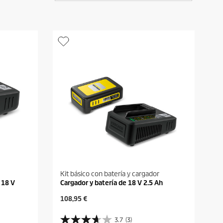
Kit básico con batería y cargador
 18 V
Cargador y batería de 18 V 2.5 Ah
P
108,95 €
r
e
3.7
(3)