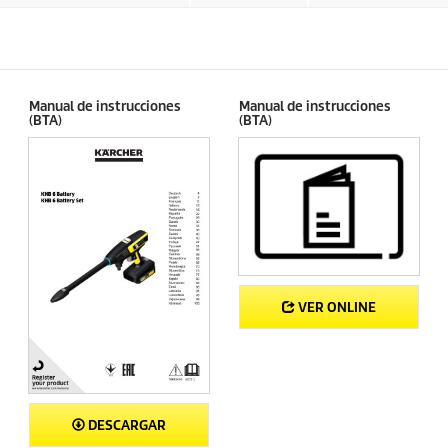
a
o
s
d
.
u
c
t
o
Manual de instrucciones
Manual de instrucciones
(BTA)
(BTA)
VER ONLINE
DESCARGAR