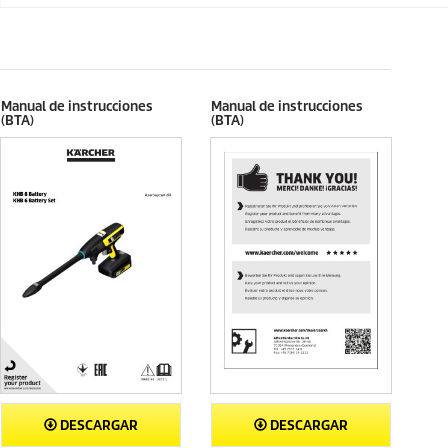
a
o
s
d
.
u
2
c
r
t
e
o
Manual de instrucciones
Manual de instrucciones
s
(BTA)
(BTA)
e
ñ
a
s
DESCARGAR
DESCARGAR