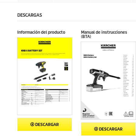
a
a
o
o
s
s
d
d
.
.
u
u
DESCARGAS
c
c
t
t
o
o
Información del producto
Manual de instrucciones
(BTA)
DESCARGAR
DESCARGAR