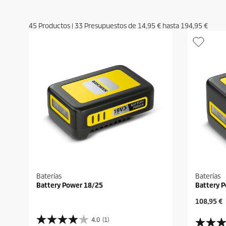
45
Productos
|
33
Presupuestos de
14,95 €
hasta
194,95 €
Baterías
Baterías
Battery Power 18/25
Battery 
P
108,95 €
r
e
4.0
(1)
4