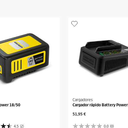
Cargadores
Power 18/50
Cargador rápido Battery Power
P
51,95 €
r
e
4.5
(2)
0.0
(0)