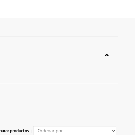
arar productos
|