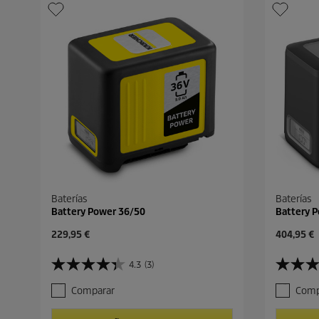
Baterías
Baterías
Battery Power 36/50
Battery 
P
P
229,95 €
404,95 €
r
r
e
e
4.3
(3)
4
5
c
c
.
.
i
i
Comparar
Comp
3
0
o
o
d
d
a
a