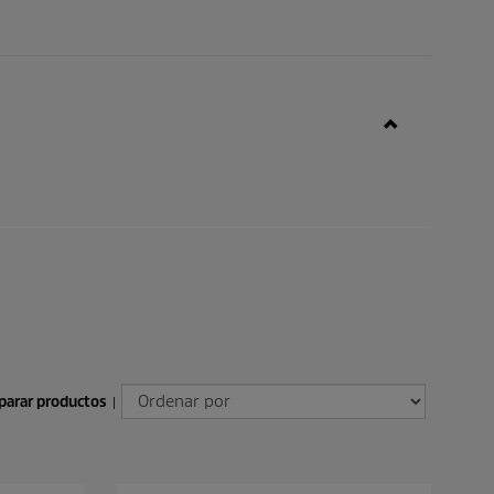
arar productos
|