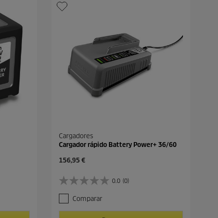
Cargadores
Cargador rápido Battery Power+ 36/60
P
156,95 €
r
e
0.0
(0)
0
c
.
i
Comparar
0
o
d
a