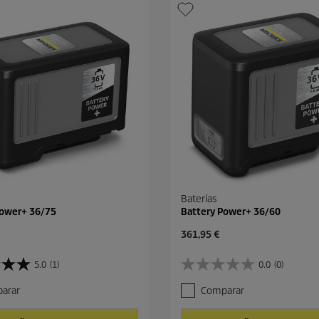
Baterías
Power+ 36/75
Battery Power+ 36/60
P
361,95 €
r
e
5.0
(1)
0.0
(0)
0
c
.
i
arar
Comparar
0
o
d
a