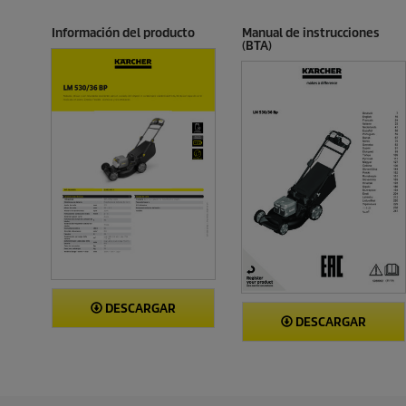
r
t
t
e
o
o
Información del producto
Manual de instrucciones
s
(BTA)
e
ñ
a
DESCARGAR
DESCARGAR