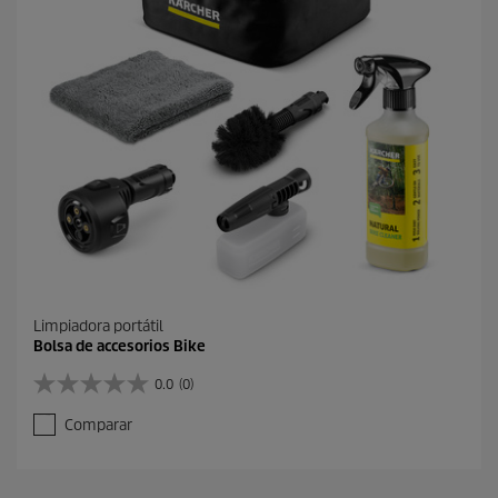
s
.
Limpiadora portátil
Bolsa de accesorios Bike
0.0
(0)
0
.
Comparar
0
d
e
5