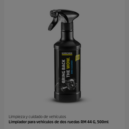
e
e
l
p
l
r
a
o
s
d
.
u
c
t
o
Limpieza y cuidado de vehículos
Limpiador para vehículos de dos ruedas RM 44 G, 500ml