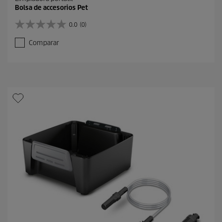
Bolsa de accesorios Pet
0.0
(0)
0
.
Comparar
0
d
e
5
e
s
t
r
e
l
l
a
s
.