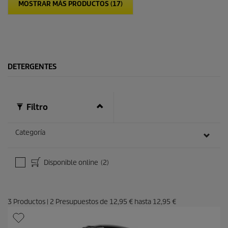
p
MOSTRAR MÁS PRODUCTOS (17)
l
r
a
o
s
d
.
u
c
t
o
DETERGENTES
Filtro
Categoría
Disponible online
(2)
3
Productos
|
2
Presupuestos de
12,95 €
hasta
12,95 €