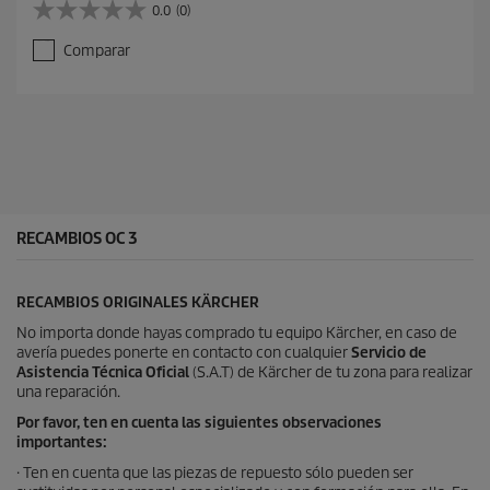
0.0
(0)
0
.
Comparar
0
d
e
5
e
s
t
r
e
l
RECAMBIOS OC 3
l
a
s
RECAMBIOS ORIGINALES KÄRCHER
.
No importa donde hayas comprado tu equipo Kärcher, en caso de
avería puedes ponerte en contacto con cualquier
Servicio de
Asistencia Técnica Oficial
(S.A.T) de Kärcher de tu zona para realizar
una reparación.
Por favor, ten en cuenta las siguientes observaciones
importantes:
· Ten en cuenta que las piezas de repuesto sólo pueden ser