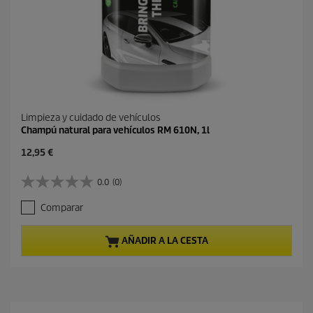
Limpieza y cuidado de vehículos
Champú natural para vehículos RM 610N, 1l
P
12,95 €
r
e
0.0
(0)
0
c
.
i
Comparar
0
o
d
a
e
c
AÑADIR A LA CESTA
5
t
e
u
s
a
t
l
r
d