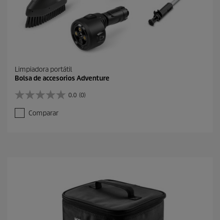
Limpiadora portátil
Bolsa de accesorios Adventure
0.0
(0)
0
.
Comparar
0
d
e
5
e
s
t
r
e
l
l
a