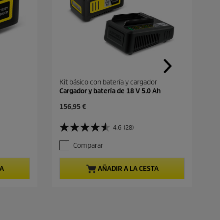
Kit básico con batería y cargador
Cargador y batería de 18 V 5.0 Ah
P
156,95 €
r
e
4.6
(28)
4
c
.
i
Comparar
6
o
d
a
e
c
TA
AÑADIR A LA CESTA
5
t
e
u
s
a
t
l
r
d
e