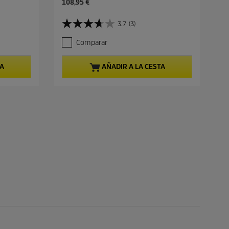
P
108,95 €
r
e
3.7
(3)
3
c
.
i
Comparar
7
o
d
a
e
c
TA
AÑADIR A LA CESTA
5
t
e
u
s
a
t
l
r
d
e
e
l
p
l
r
a
o
s
d
.
u
3
c
r
t
e
o
s
e
ñ