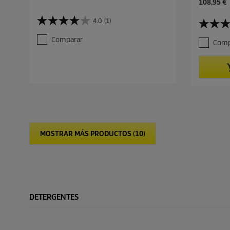
P
108,95 €
r
e
4.0
(1)
4
4
c
.
.
i
Comparar
Comp
0
5
o
d
d
a
e
e
c
5
5
t
e
e
u
s
s
a
t
t
l
r
r
d
e
e
e
l
l
p
MOSTRAR MÁS PRODUCTOS (10)
l
l
r
a
a
o
s
s
d
.
.
u
1
2
c
r
r
t
e
e
o
DETERGENTES
s
s
e
e
ñ
ñ
a