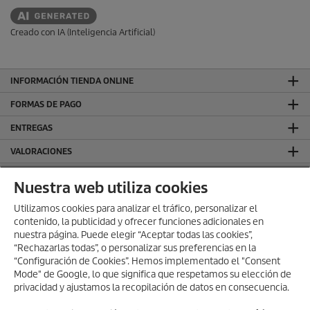
Creado con IA (Inteligencia Artificial)
INFORMACIÓN TIENDA ONLINE
FORMAS DE PAGO
ENTREGAS
VALORACIONES
DEJA TU RESEÑA Y GANA
Nuestra web utiliza cookies
SÍGUENOS EN REDES SOCIALES
Utilizamos cookies para analizar el tráfico, personalizar el
contenido, la publicidad y ofrecer funciones adicionales en
CONTACTO
nuestra página. Puede elegir “Aceptar todas las cookies”,
INFORMACIÓN GENERAL
“Rechazarlas todas”, o personalizar sus preferencias en la
“Configuración de Cookies”. Hemos implementado el "Consent
INFORMACIÓN LEGAL
Mode" de Google, lo que significa que respetamos su elección de
privacidad y ajustamos la recopilación de datos en consecuencia.
Aviso Legal
Política de privacidad