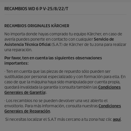
1
c
r
RECAMBIOS WD 6 P V-25/8/22/T
t
e
o
s
e
RECAMBIOS ORIGINALES KÄRCHER
ñ
a
No importa donde hayas comprado tu equipo Kärcher, en caso de
avería puedes ponerte en contacto con cualquier
Servicio de
Asistencia Técnica Oficial
(S.A.T) de Kärcher de tu zona para realizar
una reparación.
Por favor, ten en cuenta las siguientes observaciones
importantes:
· Ten en cuenta que las piezas de repuesto sólo pueden ser
sustituidas por personal especializado y con formación para ella. En
caso de que la máquina haya sido manipulada por cuenta propia,
quedará invalidada la garantía (consulta también las
Condiciones
Generales de Garantía
).
· Los recambios no se pueden devolver una vez abierto el
envoltorio. Para más información, consulta nuestras
Condiciones
Generales de Reparación
.
Si necesitas localizar el S.A.T más cercano a tu zona haz clic
aquí
.