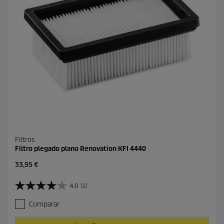
2
t
r
o
e
s
e
ñ
a
s
Filtros
Filtro plegado plano Renovation KFI 4440
P
33,95 €
r
e
4.0
(1)
4
c
.
i
Comparar
0
o
d
a