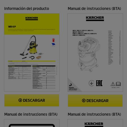
r
o
Información del producto
Manual de instrucciones (BTA)
e
s
e
ñ
a
s
DESCARGAR
DESCARGAR
Manual de instrucciones (BTA)
Manual de instrucciones (BTA)