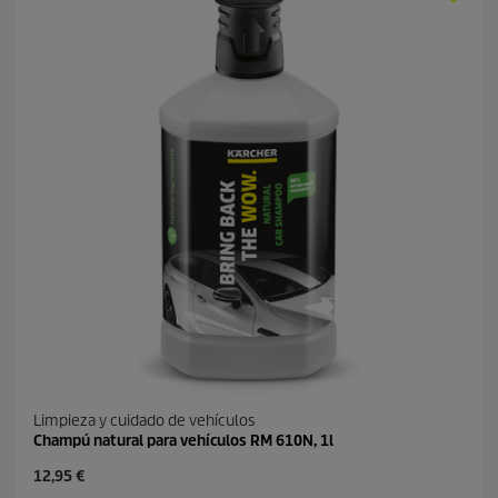
l
r
a
o
s
d
.
u
c
t
o
Limpieza y cuidado de vehículos
Champú natural para vehículos RM 610N, 1l
P
12,95 €
r