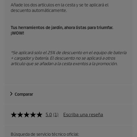
t
Añade los dos artículos en la cesta y se te aplicará el
descuento automáticamente.
u
a
Tus herramientos de jardín, ahora listas para triumfar.
¡WOW!
l
d
*Se aplicará solo el 25% de descuento en el equipo de batería
+ cargador y batería. El descuento no se aplicará a otros
articulo que se añadan a la cesta exentos a la promoción.
e
p
r
Comparar
o
d
5.0
(1)
Escriba una reseña
u
Búsqueda de servicio técnico oficial: