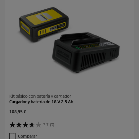
c
t
o
Kit básico con batería y cargador
Cargador y batería de 18 V 2.5 Ah
P
108,95 €
r
e
3.7
(3)
3
c
.
i
Comparar
7