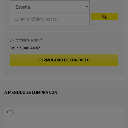
c
t
o
¿Necesitas ayuda?
Tel. 93 846 44 47
FORMULARIO DE CONTACTO
A MENUDO SE COMPRA CON