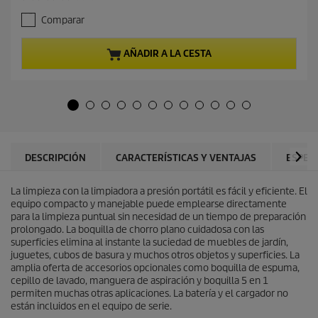
c
.
i
Comparar
7
o
d
a
e
c
AÑADIR A LA CESTA
5
t
e
u
s
a
t
l
r
d
e
e
l
p
l
r
DESCRIPCIÓN
CARACTERÍSTICAS Y VENTAJAS
ESPEC
a
o
s
d
.
La limpieza con la limpiadora a presión portátil es fácil y eficiente. El
u
3
equipo compacto y manejable puede emplearse directamente
c
r
para la limpieza puntual sin necesidad de un tiempo de preparación
t
e
prolongado. La boquilla de chorro plano cuidadosa con las
o
s
superficies elimina al instante la suciedad de muebles de jardín,
e
juguetes, cubos de basura y muchos otros objetos y superficies. La
ñ
amplia oferta de accesorios opcionales como boquilla de espuma,
a
cepillo de lavado, manguera de aspiración y boquilla 5 en 1
s
permiten muchas otras aplicaciones. La batería y el cargador no
están incluidos en el equipo de serie.