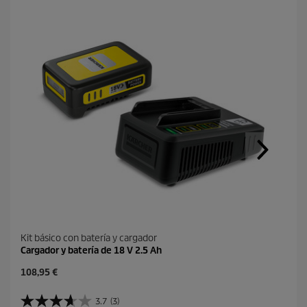
Kit básico con batería y cargador
Cargador y batería de 18 V 2.5 Ah
P
108,95 €
r
e
3.7
(3)
3