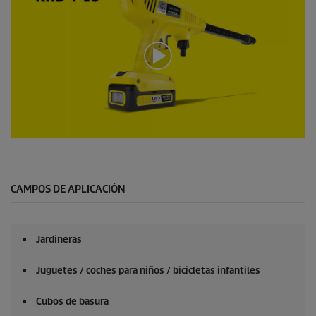
0
s
e
g
u
CAMPOS DE APLICACIÓN
n
d
o
s
Jardineras
d
e
0
Juguetes / coches para niños / bicicletas infantiles
s
e
g
Cubos de basura
u