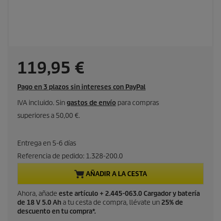
P
119,95 €
r
Pago en 3 plazos sin intereses con PayPal
e
IVA incluido. Sin
gastos de envío
para compras
superiores a 50,00 €.
c
i
Entrega en 5-6 días
Referencia de pedido:
1.328-200.0
o
AÑADIR A LA CESTA
a
Ahora, añade
este artículo + 2.445-063.0 Cargador y batería
de 18 V 5.0 Ah
a tu cesta de compra, llévate un
25% de
c
descuento en tu compra*.