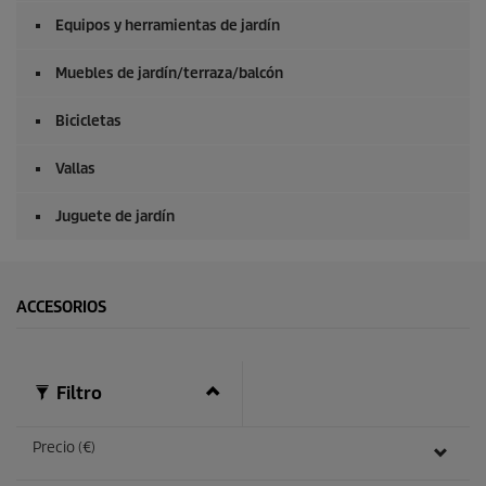
n
Equipos y herramientas de jardín
d
o
s
Muebles de jardín/terraza/balcón
Bicicletas
Vallas
Juguete de jardín
ACCESORIOS
Filtro
Precio (€)