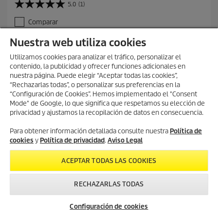
5.0
(1)
5
.
Comparar
0
d
Nuestra web utiliza cookies
e
5
Utilizamos cookies para analizar el tráfico, personalizar el
e
contenido, la publicidad y ofrecer funciones adicionales en
s
nuestra página. Puede elegir “Aceptar todas las cookies”,
t
“Rechazarlas todas”, o personalizar sus preferencias en la
MOSTRAR MÁS PRODUCTOS (7)
r
“Configuración de Cookies”. Hemos implementado el "Consent
e
Mode" de Google, lo que significa que respetamos su elección de
l
privacidad y ajustamos la recopilación de datos en consecuencia.
l
a
s
Para obtener información detallada consulte nuestra
Política de
TODAS LAS MÁQUINAS QUE SE ADAPTAN A LA BATERÍA.
.
cookies
y
Política de privacidad
.
Aviso Legal
1
r
ACEPTAR TODAS LAS COOKIES
e
s
Filtro
e
RECHAZARLAS TODAS
ñ
Precio (€)
a
Newsletter
¿Necesitas reparar tu
Configuración de cookies
máquina?