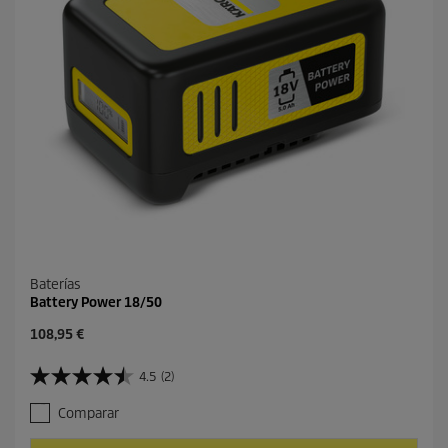
.
1
r
e
s
e
ñ
a
Baterías
Battery Power 18/50
P
108,95 €
r
e
4.5
(2)
4
c
.
i
Comparar
5
o
d
a