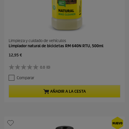
Limpieza y cuidado de vehículos
Limpiador natural de bicicletas RM 640N RTU, 500ml
P
12,95 €
r
e
0.0
(0)
0
c
.
i
Comparar
0
o
d
a
e
c
AÑADIR A LA CESTA
5
t
e
u
s
a
t
l
r
d
e
e
l
p