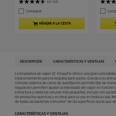
4.6
(12)
4
4
c
c
.
.
i
i
Comparar
Comp
6
6
o
o
d
d
a
a
e
e
c
c
AÑADIR A LA CESTA
5
5
t
t
e
e
u
u
s
s
a
a
t
t
l
l
r
r
d
d
e
e
e
e
l
l
p
p
l
l
r
r
DESCRIPCIÓN
CARACTERÍSTICAS Y VENTAJAS
a
a
o
o
s
s
d
d
.
.
La limpiadora de vapor SC 4
EasyFix
ofrece una gran comodidad 
u
u
1
8
estacionamiento para la boquilla para suelos. Gracias a su articul
c
c
2
r
cómodo sistema de cierre de autofijación permite fijar de manera 
t
t
r
e
regulación permiten ajustar la intensidad del vapor en función d
o
o
e
s
extractora y hasta las ranuras más pequeñas, incluso con sucied
s
e
sin productos químicos y es ideal para su uso en toda la casa. 
e
ñ
de todas las bacterias comunes²⁾ de las superficies duras que
ñ
a
a
s
CARACTERÍSTICAS Y VENTAJAS
s