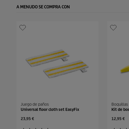
A MENUDO SE COMPRA CON
Juego de paños
Boquillas
Universal floor cloth set EasyFix
Kit de bo
P
P
23,95 €
12,95 €
r
r
e
e