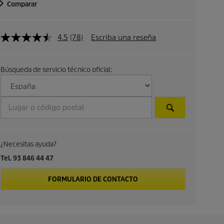
Comparar
d
e
4.5
(78)
Escriba una reseña
p
r
Búsqueda de servicio técnico oficial:
o
d
u
¿Necesitas ayuda?
c
Tel. 93 846 44 47
t
FORMULARIO DE CONTACTO
o