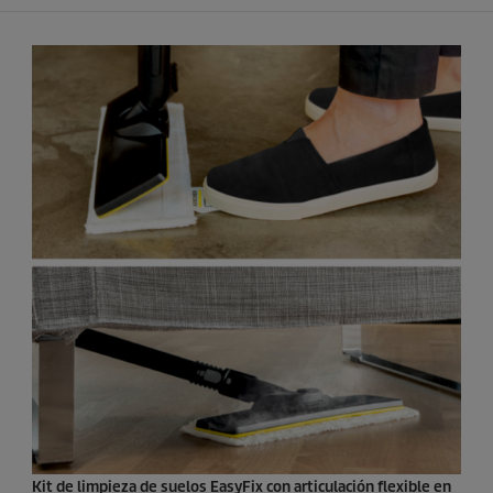
Kit de limpieza de suelos
EasyFix
con articulación flexible en