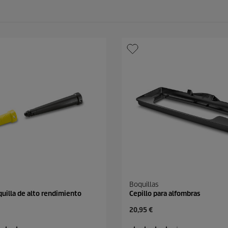
Boquillas
quilla de alto rendimiento
Cepillo para alfombras
P
20,95 €
r
e