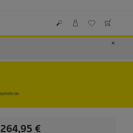
epósito de
P
264,95 €