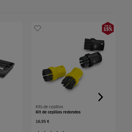
Kits de cepillos
Kit de cepillos redondos
P
16,95 €
r
e