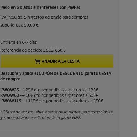
r
Pago en 3 plazos sin intereses con PayPal
e
IVA incluido. Sin
gastos de envío
para compras
superiores a 50,00 €.
c
i
Entrega en 6-7 días
Referencia de pedido:
1.512-630.0
o
AÑADIR A LA CESTA
a
Descubre y aplica el CUPÓN de DESCUENTO para tu CESTA
de compra.
c
KWOW25
--> 25€ dto por pedidos superiores a 170€
t
KWOW60
--> 60€ dto por pedidos superiores a 300€
KWOW115
--> 115€ dto por pedidos superiores a 450€
u
*Oferta no acumulable a otros descuentos y/o promociones
a
y solo aplicable a artículos de la gama H&G.
l