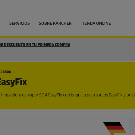
L
SERVICIOS
SOBRE KÄRCHER
TIENDA ONLINE
 DE DESCUENTO EN TU PRIMERA COMPRA
126300
EasyFix
a limpiadora de vapor SC 4
EasyFix
con boquilla para suelos
EasyFix
y un d