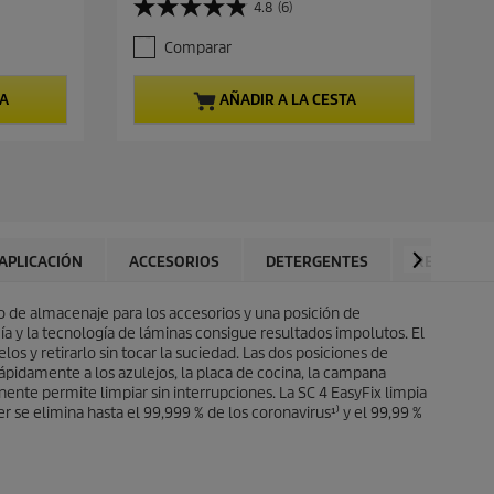
4.8
(6)
4
c
.
i
Comparar
8
o
d
a
e
c
TA
AÑADIR A LA CESTA
5
t
e
u
s
a
t
l
r
d
e
e
l
p
l
r
APLICACIÓN
ACCESORIOS
DETERGENTES
RECAMBIO
a
o
s
d
.
 de almacenaje para los accesorios y una posición de
u
6
 y la tecnología de láminas consigue resultados impolutos. El
c
r
os y retirarlo sin tocar la suciedad. Las dos posiciones de
t
e
rápidamente a los azulejos, la placa de cocina, la campana
o
s
nente permite limpiar sin interrupciones. La SC 4
EasyFix
limpia
e
 se elimina hasta el 99,999 % de los coronavirus¹⁾ y el 99,99 %
ñ
a
s