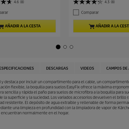
4.6
(8)
4.3
(8)
4
c
.
i
arar
Comparar
3
o
d
a
e
c
AÑADIR A LA CESTA
AÑADIR A LA CES
5
t
e
u
s
a
t
l
r
d
e
e
l
p
l
r
ESPECIFICACIONES
DESCARGAS
VIDEOS
CAMPOS DE 
a
o
s
d
.
y destaca por incluir un compartimento para el cable, un compartimento
u
8
ación flexible, la boquilla para suelos
EasyFix
ofrece la máxima ergonomía
c
r
sencilla y rápida el paño para suelos de microfibra a la boquilla para suel
t
e
e la superficie y la suciedad. Los variados accesorios devuelven el brillo 
o
s
ad resistente. El depósito de agua extraíble y rellenable de forma perma
e
Mediante una limpieza en profundidad con la limpiadora de vapor de Kärcher
ñ
 se encuentran normalmente en el hogar.
a
s