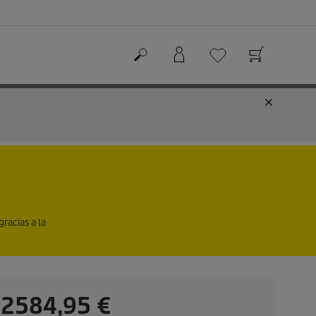
racias a la
P
2584,95 €