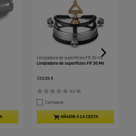
Limpiadora de superficies FR 30 Me
Limpiadora de superficies FR 30 Me
P
723,95 €
r
e
0.0
(0)
0
c
.
i
Comparar
0
o
d
a
e
c
TA
AÑADIR A LA CESTA
5
t
e
u
s
a