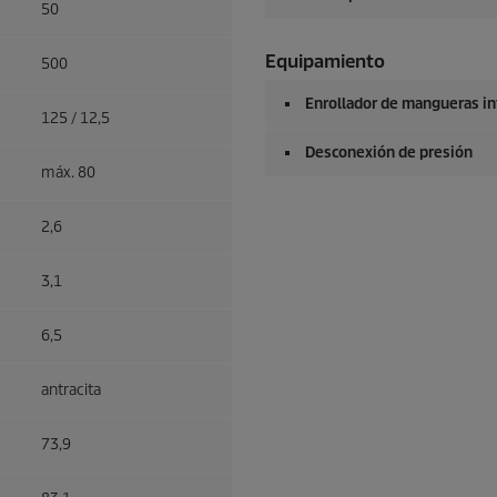
50
Equipamiento
500
Enrollador de mangueras in
125 / 12,5
Desconexión de presión
máx. 80
2,6
3,1
6,5
antracita
73,9