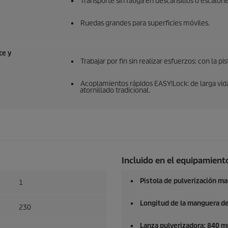
Transporte sin fatiga en descansillos o escalone
Ruedas grandes para superficies móviles.
ce
y
Trabajar por fin sin realizar esfuerzos: con la pi
Acoplamientos rápidos
EASY!Lock
: de larga vi
atornillado tradicional.
Incluido en el equipamiento
Pistola de pulverización m
1
Longitud de la manguera de
230
Lanza pulverizadora: 840 