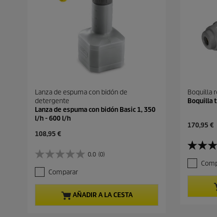
Lanza de espuma con bidón de
Boquilla r
detergente
Boquilla 
Lanza de espuma con bidón Basic 1, 350
l/h - 600 l/h
P
170,95 €
P
r
108,95 €
r
e
5
e
c
0.0
(0)
0
.
c
i
Comp
.
0
i
o
Comparar
0
d
o
a
d
e
a
c
e
5
c
t
AÑADIR A LA CESTA
5
e
t
u
e
s
u
a