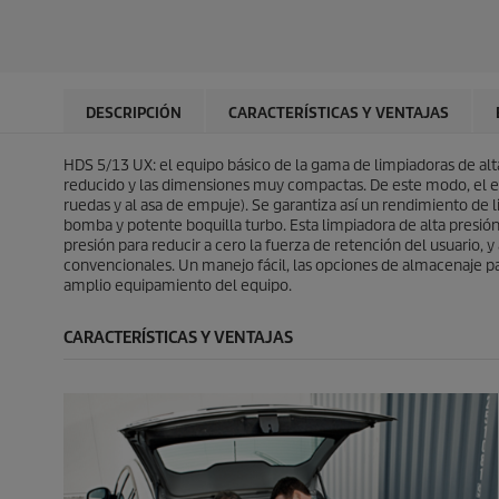
s
t
a
l
t
r
l
d
r
e
d
e
e
l
e
p
l
l
p
r
l
a
r
o
DESCRIPCIÓN
CARACTERÍSTICAS Y VENTAJAS
a
s
o
d
s
.
d
u
.
1
HDS 5/13 UX: el equipo básico de la gama de limpiadoras de alt
u
c
r
reducido y las dimensiones muy compactas. De este modo, el equ
c
t
e
ruedas y al asa de empuje). Se garantiza así un rendimiento de 
t
o
s
bomba y potente boquilla turbo. Esta limpiadora de alta presión
o
e
presión para reducir a cero la fuerza de retención del usuario, y 
ñ
convencionales. Un manejo fácil, las opciones de almacenaje 
a
amplio equipamiento del equipo.
CARACTERÍSTICAS Y VENTAJAS