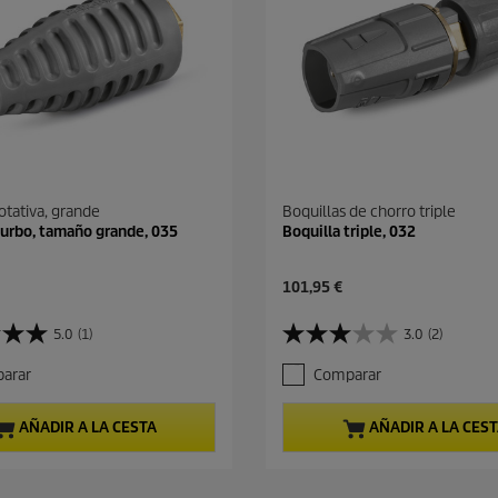
otativa, grande
Boquillas de chorro triple
turbo, tamaño grande, 035
Boquilla triple, 032
P
101,95 €
r
e
5.0
(1)
3.0
(2)
3
c
.
i
arar
Comparar
0
o
d
a
e
c
AÑADIR A LA CESTA
AÑADIR A LA CES
5
t
e
u
s
a