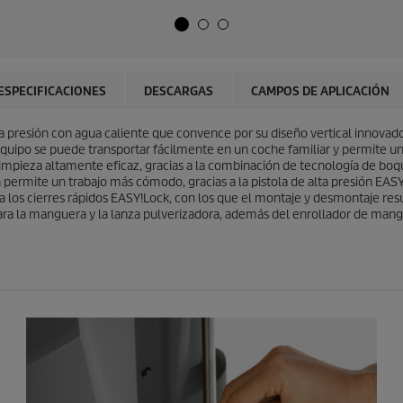
t
l
r
d
e
e
l
p
l
r
a
o
ESPECIFICACIONES
DESCARGAS
CAMPOS DE APLICACIÓN
s
d
.
u
2
a presión con agua caliente que convence por su diseño vertical innovad
c
r
ipo se puede transportar fácilmente en un coche familiar y permite una 
t
e
limpieza altamente eficaz, gracias a la combinación de tecnología de boq
o
s
 permite un trabajo más cómodo, gracias a la pistola de alta presión
EASY
e
a los cierres rápidos
EASY!Lock
, con los que el montaje y desmontaje res
ñ
para la manguera y la lanza pulverizadora, además del enrollador de m
a
s