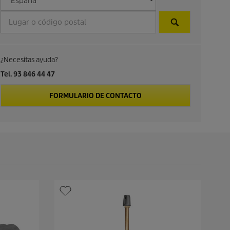
d
e
p
¿Necesitas ayuda?
r
Tel. 93 846 44 47
o
FORMULARIO DE CONTACTO
d
u
c
t
o