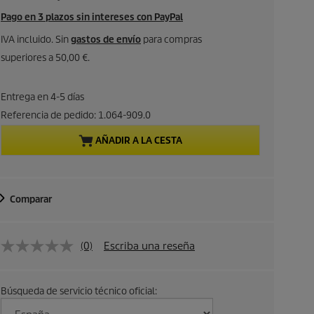
r
Pago en 3 plazos sin intereses con PayPal
e
IVA incluido. Sin
gastos de envío
para compras
superiores a 50,00 €.
c
i
Entrega en 4-5 días
Referencia de pedido:
1.064-909.0
o
AÑADIR A LA CESTA
a
c
Comparar
t
u
(0)
Escriba una reseña
a
Búsqueda de servicio técnico oficial:
l