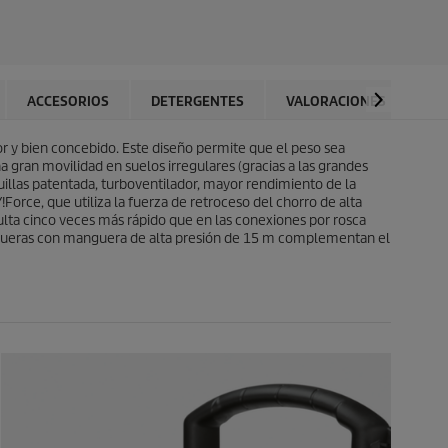
t
l
r
d
e
e
l
p
l
r
a
o
ACCESORIOS
DETERGENTES
VALORACIONES
s
d
.
u
or y bien concebido. Este diseño permite que el peso sea
c
gran movilidad en suelos irregulares (gracias a las grandes
t
uillas patentada, turboventilador, mayor rendimiento de la
o
!Force
, que utiliza la fuerza de retroceso del chorro de alta
ulta cinco veces más rápido que en las conexiones por rosca
angueras con manguera de alta presión de 15 m complementan el