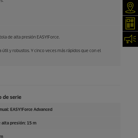
s.
Serv
New
stola de alta presión
EASY!Force
.
Con
da útil y robustos. Y cinco veces más rápidos que con el
 de serie
anual:
EASY!Force
Advanced
 alta presión: 15 m
mm