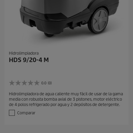
Hidrolimpiadora
HDS 9/20-4 M
0.0
(0)
0
.
Hidrolimpiadora de agua caliente muy fácil de usar de la gama
0
media con robusta bomba axial de 3 pistones, motor eléctrico
d
de 4 polos refrigerado por agua y 2 depósitos de detergente.
e
5
Comparar
e
s
t