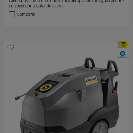
calidad, así como una robusta hidrolimpiadora de agua caliente
e
con bastidor tubular de acero.
5
e
Comparar
s
t
r
e
l
l
a
s
.