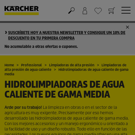
Cesta de la compra
Lista de Deseos
SUSCRÍBETE HOY A NUESTRA NEWSLETTER Y CONSIGUE UN 10% DE
DESCUENTO EN TU PRIMERA COMPRA
No acumulable a otras ofertas o cupones.
Home
Professional
Limpiadoras de alta presión
Limpiadoras de
alta presión de agua caliente
Hidrolimpiadoras de agua caliente de gama
media
HIDROLIMPIADORAS DE AGUA
CALIENTE DE GAMA MEDIA
Arde por su trabajo!
La limpieza en obras o en el sector de la
agricultura es muy exigente. Precisamente por eso hemos
desarrollado las hidrolimpiadoras de agua caliente de gama media.
Con los mejores accesorios y un manejo ergonómico u orientado a
la facilidad de uso y un diseño robusto. Todo ello en función de las
necesidades. Los nuevos equipos de gama media ofrecen una alta