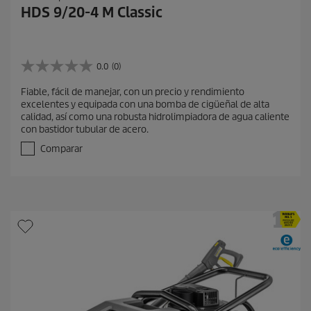
HDS 9/20-4 M Classic
0.0
(0)
0
.
Fiable, fácil de manejar, con un precio y rendimiento
0
excelentes y equipada con una bomba de cigüeñal de alta
d
calidad, así como una robusta hidrolimpiadora de agua caliente
e
con bastidor tubular de acero.
5
e
Comparar
s
t
r
e
l
l
a
s
.