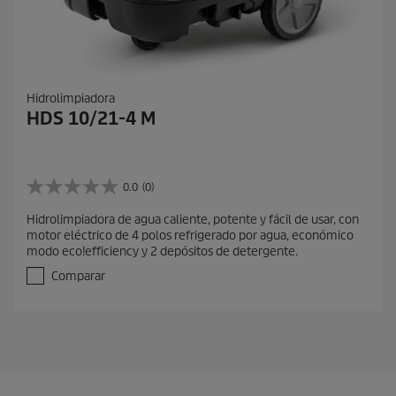
Hidrolimpiadora
HDS 10/21-4 M
0.0
(0)
0
.
Hidrolimpiadora de agua caliente, potente y fácil de usar, con
0
motor eléctrico de 4 polos refrigerado por agua, económico
d
modo eco!efficiency y 2 depósitos de detergente.
e
5
Comparar
e
s
t
r
e
l
l