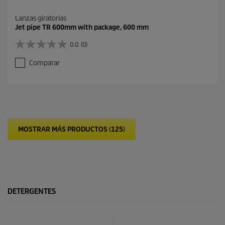
Lanzas giratorias
Jet pipe TR 600mm with package, 600 mm
0.0
(0)
0
.
Comparar
0
d
e
5
e
s
t
MOSTRAR MÁS PRODUCTOS (125)
r
e
l
l
a
s
.
DETERGENTES