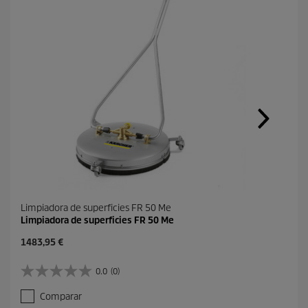
Limpiadora de superficies FR 50 Me
Limpiadora de superficies FR 50 Me
P
1483,95 €
r
e
0.0
(0)
0
c
.
i
Comparar
0
o