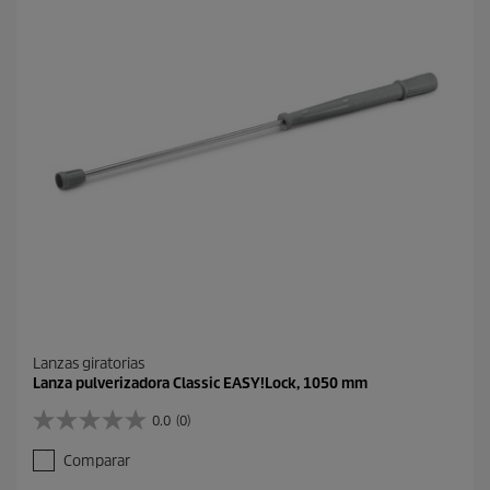
d
.
u
c
t
o
Lanzas giratorias
Lanza pulverizadora Classic EASY!Lock, 1050 mm
0.0
(0)
0
.
Comparar
0
d