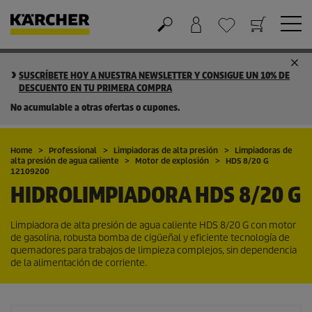
Cesta de la compra
Lista de Deseos
SUSCRÍBETE HOY A NUESTRA NEWSLETTER Y CONSIGUE UN 10% DE
DESCUENTO EN TU PRIMERA COMPRA
No acumulable a otras ofertas o cupones.
Home
Professional
Limpiadoras de alta presión
Limpiadoras de
alta presión de agua caliente
Motor de explosión
HDS 8/20 G
12109200
HIDROLIMPIADORA
HDS 8/20 G
Limpiadora de alta presión de agua caliente HDS 8/20 G con motor
de gasolina, robusta bomba de cigüeñal y eficiente tecnología de
quemadores para trabajos de limpieza complejos, sin dependencia
de la alimentación de corriente.