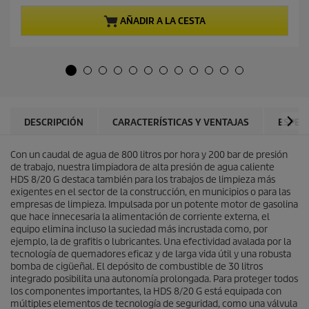
d
a
e
c
AÑADIR A LA CESTA
5
t
e
u
s
a
t
l
r
d
e
e
l
p
l
r
DESCRIPCIÓN
CARACTERÍSTICAS Y VENTAJAS
ESPEC
a
o
s
d
.
Con un caudal de agua de 800 litros por hora y 200 bar de presión
u
de trabajo, nuestra limpiadora de alta presión de agua caliente
c
HDS 8/20 G destaca también para los trabajos de limpieza más
t
exigentes en el sector de la construcción, en municipios o para las
o
empresas de limpieza. Impulsada por un potente motor de gasolina
que hace innecesaria la alimentación de corriente externa, el
equipo elimina incluso la suciedad más incrustada como, por
ejemplo, la de grafitis o lubricantes. Una efectividad avalada por la
tecnología de quemadores eficaz y de larga vida útil y una robusta
bomba de cigüeñal. El depósito de combustible de 30 litros
integrado posibilita una autonomía prolongada. Para proteger todos
los componentes importantes, la HDS 8/20 G está equipada con
múltiples elementos de tecnología de seguridad, como una válvula