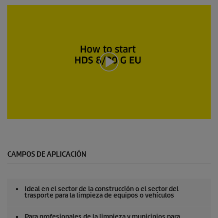
0
s
e
g
u
CAMPOS DE APLICACIÓN
n
d
o
s
Ideal en el sector de la construcción o el sector del
d
trasporte para la limpieza de equipos o vehículos
e
0
s
Para profesionales de la limpieza y municipios para