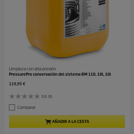
Limpieza con alta presión
PressurePro conservación del sistema RM 110, 10l, 10l
P
119,95 €
r
e
0.0
(0)
0
c
.
i
Comparar
0
o
d
a
e
c
AÑADIR A LA CESTA
5
t
e
u