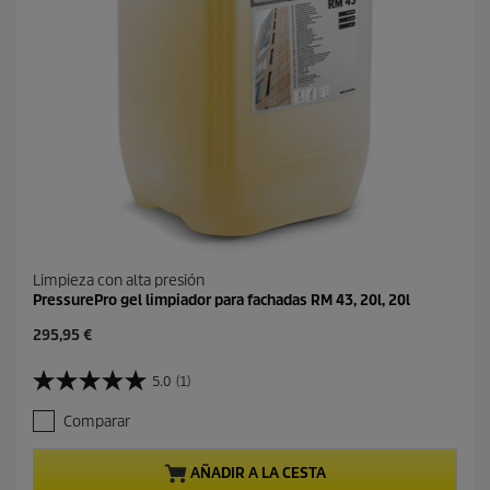
s
e
ñ
a
s
Limpieza con alta presión
PressurePro gel limpiador para fachadas RM 43, 20l, 20l
P
295,95 €
r
e
5.0
(1)
5
c
.
i
Comparar
0
o
d
a
e
c
AÑADIR A LA CESTA
5