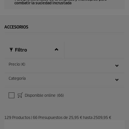
combatir la suciedad incrustada
e
g
u
n
d
o
ACCESORIOS
s
Filtro
Precio (€)
Categoría
Disponible online
(66)
129
Productos
|
66
Presupuestos de
25,95 €
hasta
2509,95 €