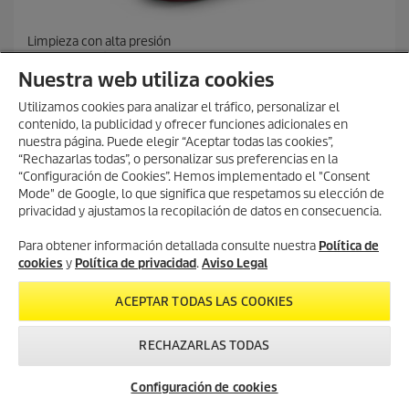
Limpieza con alta presión
PressurePro ácido para disolver cal RM 101, 5l, 5l
Nuestra web utiliza cookies
P
78,95 €
r
Utilizamos cookies para analizar el tráfico, personalizar el
e
contenido, la publicidad y ofrecer funciones adicionales en
0.0
(0)
0
c
nuestra página. Puede elegir “Aceptar todas las cookies”,
.
i
Comparar
“Rechazarlas todas”, o personalizar sus preferencias en la
0
o
“Configuración de Cookies”. Hemos implementado el "Consent
d
a
Mode" de Google, lo que significa que respetamos su elección de
e
c
AÑADIR A LA CESTA
privacidad y ajustamos la recopilación de datos en consecuencia.
5
t
e
u
Para obtener información detallada consulte nuestra
Política de
s
a
cookies
y
Política de privacidad
.
Aviso Legal
t
l
r
d
e
e
ACEPTAR TODAS LAS COOKIES
l
p
MOSTRAR MÁS PRODUCTOS (29)
l
r
RECHAZARLAS TODAS
a
o
s
d
Servicio
Newsletter
Contacto
.
u
Configuración de cookies
Asistencia Técnica
c