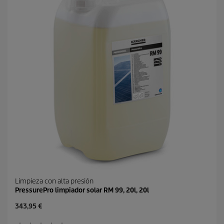
a
o
s
d
.
u
1
c
r
t
e
o
s
e
ñ
a
Limpieza con alta presión
PressurePro limpiador solar RM 99, 20l, 20l
P
343,95 €
r
e