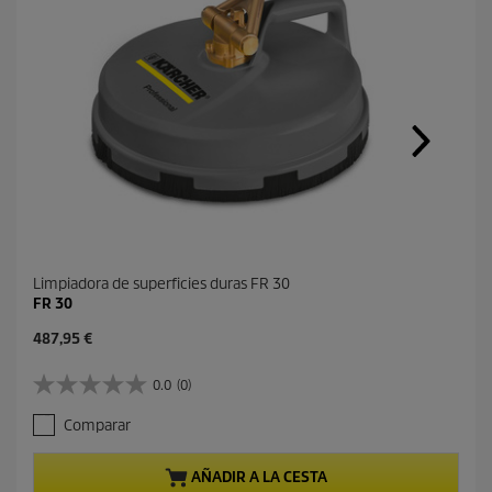
Limpiadora de superficies duras FR 30
FR 30
P
487,95 €
r
e
0.0
(0)
0
c
.
i
Comparar
0
o
d
a
e
c
AÑADIR A LA CESTA