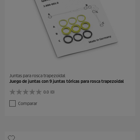
Juntas para rosca trapezoidal
Juego de juntas con 9 juntas tóricas para rosca trapezoidal
0.0
(0)
0
.
Comparar
0
d
e
5
e
s
t