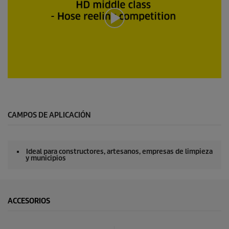
0
s
e
g
u
CAMPOS DE APLICACIÓN
n
d
o
s
Ideal para constructores, artesanos, empresas de limpieza
d
y municipios
e
0
s
e
g
ACCESORIOS
u
n
d
o