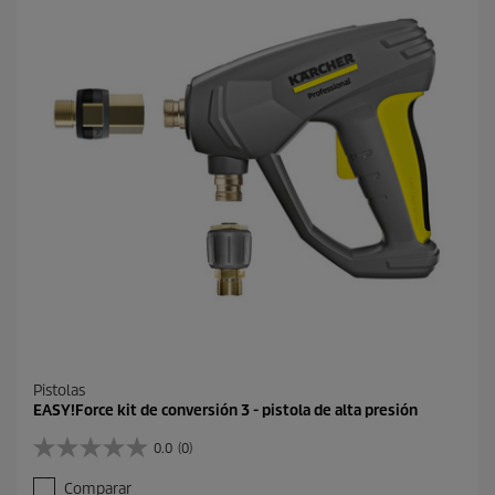
l
l
a
s
.
Pistolas
EASY!Force kit de conversión 3 - pistola de alta presión
0.0
(0)
0
.
Comparar