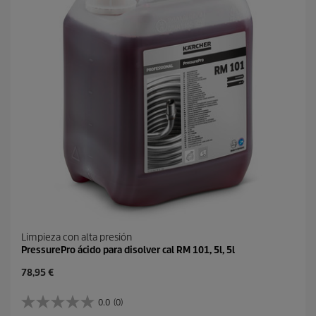
s
d
.
u
1
c
r
t
e
o
s
e
ñ
a
Limpieza con alta presión
PressurePro ácido para disolver cal RM 101, 5l, 5l
P
78,95 €
r
e
0.0
(0)
0
c