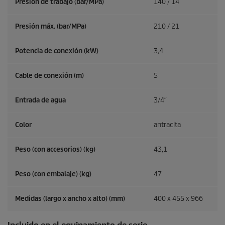
Presión de trabajo (bar/MPa)
140 / 14
Presión máx. (bar/MPa)
210 / 21
Potencia de conexión (kW)
3,4
Cable de conexión (m)
5
Entrada de agua
3/4″
Color
antracita
Peso (con accesorios) (kg)
43,1
Peso (con embalaje) (kg)
47
Medidas (largo x ancho x alto) (mm)
400 x 455 x 966