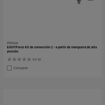
Pistolas
EASY!Force kit de conversión 1 - a partir de manguera de alta
presión
0.0
(0)
0
.
Comparar
0
d
e
5
e
s
t
r
e