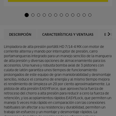
5
t
e
u
s
a
t
l
r
d
e
e
l
p
l
r
DESCRIPCIÓN
CARACTERÍSTICAS Y VENTAJAS
ESPEC
a
o
s
d
.
Limpiadora de alta presión portátil HD 7/14-4 MX con motor de
u
corriente alterna y mando por interruptor de presión, carro
c
portamangueras integrado para un manejo sencillo de la manguera
t
de alta presión y diversas opciones de almacenamiento para los
o
accesorios. Una nueva y robusta bomba axial de 3 pistones con
culata de latón garantiza unos tiempos de funcionamiento
prolongados de este equipo de gran maniobrabilidad y desmontaje
sencillo, reduce el consumo de energía y al mismo tiempo mejora
el rendimiento de limpieza un 20 por ciento aproximadamente. La
pistola de alta presión
EASY!Force
, que aprovecha la fuerza de
retroceso del chorro a alta presión para reducir a cero la fuerza de
retención, y los acoplamientos rápidos
EASY!Lock
, que permiten un
manejo 5 veces más rápido en comparación con las conexiones
habituales sin afectar a su resistencia y durabilidad, permiten un
trabajo sin esfuerzo y un montaje y desmontaje rápidos. La