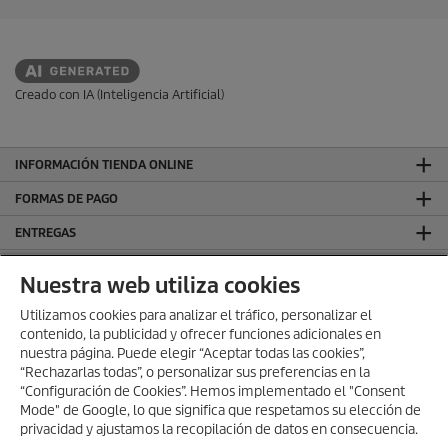
Creado con IA (Inteligencia Artificial)
INFORMACIÓN TIENDA ONLINE
FORMAS DE PAGO
ENTREGAS
VALORACIONES
Nuestra web utiliza cookies
DEJA TU RESEÑA Y GANA
Utilizamos cookies para analizar el tráfico, personalizar el
contenido, la publicidad y ofrecer funciones adicionales en
SÍGUENOS EN REDES SOCIALES
nuestra página. Puede elegir “Aceptar todas las cookies”,
CONTACTO
“Rechazarlas todas”, o personalizar sus preferencias en la
“Configuración de Cookies”. Hemos implementado el "Consent
INFORMACIÓN GENERAL
Mode" de Google, lo que significa que respetamos su elección de
privacidad y ajustamos la recopilación de datos en consecuencia.
INFORMACIÓN LEGAL