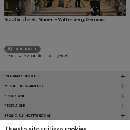
Stadtkirche St. Marien - Wittenberg, Germaia
Created with AI (artificial intelligence)
INFORMAZIONI UTILI
METODI DI PAGAMENTO
SPEDIZIONI
RECENSIONI
SEGUICI SUI NOSTRI SOCIAL
LA NOSTRA AZIENDA
Questo sito utilizza cookies