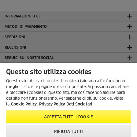
INFORMAZIONI UTILI
METODI DI PAGAMENTO
SPEDIZIONI
RECENSIONI
SEGUICI SUI NOSTRI SOCIAL
LA NOSTRA AZIENDA
Questo sito utilizza cookies
INFORMAZIONI GENERALI
Questo sito utilizza i cookies. I cookies ci aiutano a far funzionare
meglio il sito e le pagine in esso impostate. Si possono cancellare
INFORMAZIONI LEGALI
e bloccare i cookies di questo sito, ma così facendo alcune parti
Dati Societari
del sito non funzioneranno. Per saperne di più sui cookie, visita
SONO ARRIVATI I SUMMER
la
Cookie Policy
.
Privacy Policy
Dati Societari
Privacy Policy
DAYS!
Cookie Policy
Scopri tutte le
offerte esclusive
,
ACCETTA TUTTI I COOKIE
con
sconti fino al 35%
!
Condizioni generali di uso del sito
Dal 3 Agosto al 1° Settembre
!
RIFIUTA TUTTI