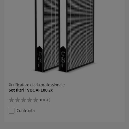
Purificatore d'aria professionale
Set filtri TVOC AF100 2x
0.0
(0)
0
.
Confronta
0
s
u
5