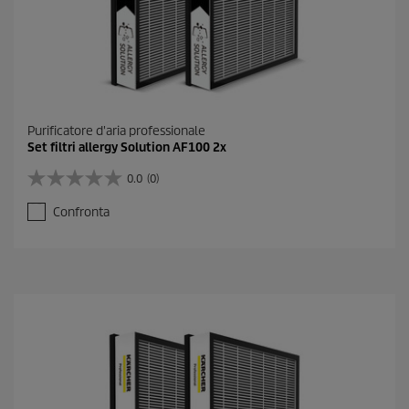
Purificatore d'aria professionale
Set filtri allergy Solution AF100 2x
0.0
(0)
0
.
Confronta
0
s
u
5
s
t
e
l
l
e
.