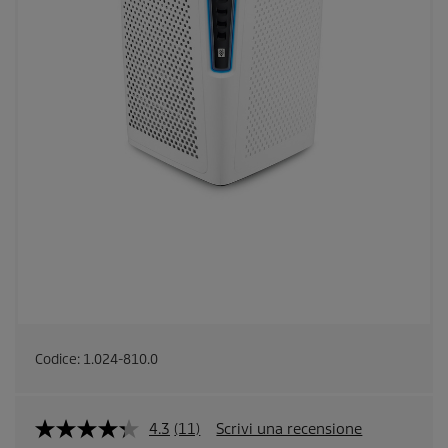
Codice:
1.024-810.0
4.3
(11)
Scrivi una recensione
L