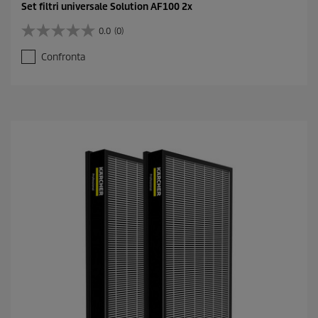
Set filtri universale Solution AF100 2x
0.0
(0)
0
.
Confronta
0
s
u
5
s
t
e
l
l
e
.