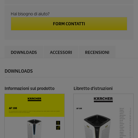
e
g
g
Hai bisogno di aiuto?
i
1
FORM CONTATTI
1
r
e
c
e
n
DOWNLOADS
ACCESSORI
RECENSIONI
s
i
o
n
DOWNLOADS
i
.
S
Informazioni sul prodotto
Libretto d'istruzioni
t
e
s
s
o
l
i
n
k
a