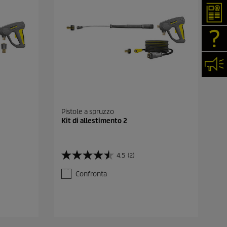
New
FAQ
Cont
Pistole a spruzzo
Kit di allestimento 2
4.5
(2)
4
.
Confronta
5
s
u
5
s
t