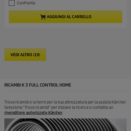
e
Confronta
7
n
s
t
u
p
AGGIUNGI AL CARRELLO
5
r
s
o
t
d
e
u
l
c
l
t
e
p
VEDI ALTRO (19)
.
r
3
i
0
c
r
e
e
c
RICAMBI K 3 FULL CONTROL HOME
e
n
s
Trova ricambi e schemi per la tua attrezzatura per la pulizia Kärcher.
i
Seleziona "Trova ricambi" per iniziare la ricerca o contatta un
o
rivenditore autorizzato Kärcher
.
n
i