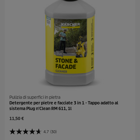
c
e
n
s
i
o
n
i
Pulizia di superfici in pietra
Detergente per pietre e facciate 3 in 1 - Tappo adatto al
sistema Plug n'Clean RM 611, 1l
C
11,50 €
u
r
4.7
(30)
4
r
.