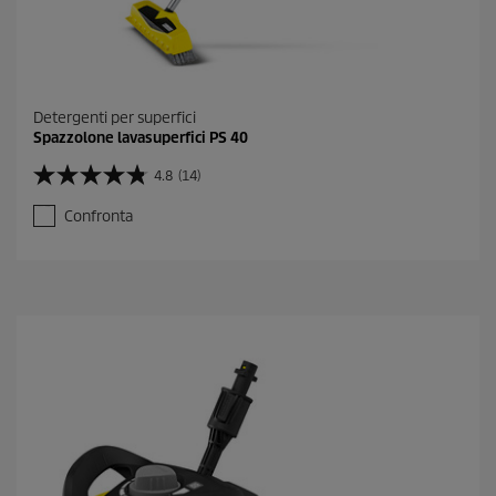
Detergenti per superfici
Spazzolone lavasuperfici PS 40
4.8
(14)
4
.
Confronta
8
s
u
5
s
t
e
l
l
e
.
1
4
r