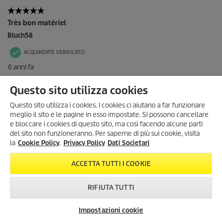
Questo sito utilizza cookies
Questo sito utilizza i cookies. I cookies ci aiutano a far funzionare
meglio il sito e le pagine in esso impostate. Si possono cancellare
e bloccare i cookies di questo sito, ma così facendo alcune parti
del sito non funzioneranno. Per saperne di più sui cookie, visita
SONO ARRIVATI I SUMMER
la
Cookie Policy
.
Privacy Policy
Dati Societari
DAYS!
Scopri tutte le
offerte esclusive
,
ACCETTA TUTTI I COOKIE
con
sconti fino al 35%
!
Dal 3 Agosto al 1° Settembre
!
RIFIUTA TUTTI
KARCHER SUMMER DAYS
Impostazioni cookie
Newsletter
FAQ
Contatti