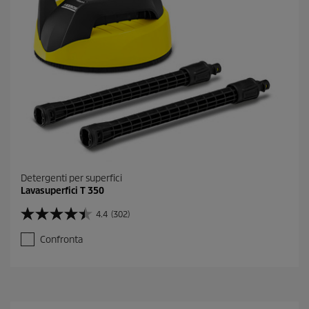
e
c
e
n
s
i
o
n
i
Detergenti per superfici
Lavasuperfici T 350
4.4
(302)
4
.
Confronta
4
s
u
5
s
t