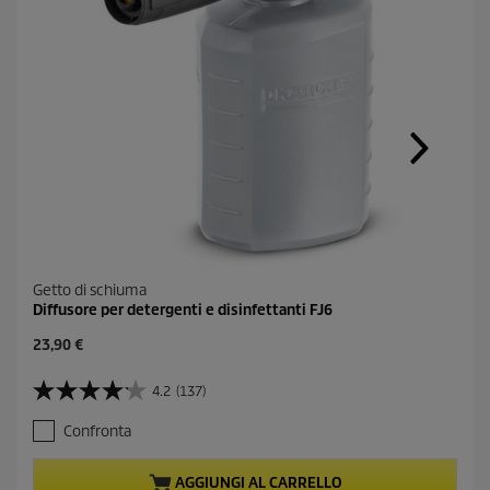
n
k
a
l
l
a
p
a
g
i
n
a
.
Getto di schiuma
Diffusore per detergenti e disinfettanti FJ6
C
23,90 €
u
r
4.2
(137)
4
r
.
e
Confronta
2
n
s
t
u
p
AGGIUNGI AL CARRELLO