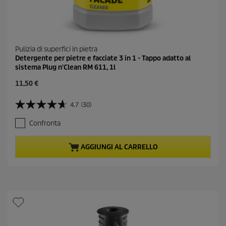
Pulizia di superfici in pietra
Detergente per pietre e facciate 3 in 1 - Tappo adatto al
sistema Plug n'Clean RM 611, 1l
C
11,50 €
u
r
4.7
(30)
4
r
.
e
Confronta
7
n
s
t
u
p
AGGIUNGI AL CARRELLO
5
r
s
o
t
d
e
u
l
c
l
t
e
p
.
r