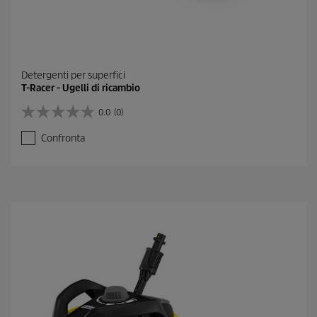
Detergenti per superfici
T-Racer - Ugelli di ricambio
0.0
(0)
0
.
Confronta
0
s
u
5
s
t
e
l
l
e
.