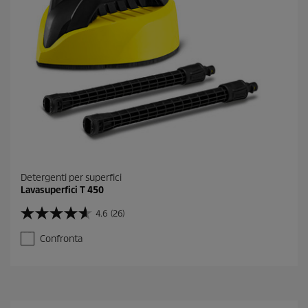
Detergenti per superfici
Lavasuperfici T 450
4.6
(26)
4
.
Confronta
6
s
u
5
s
t