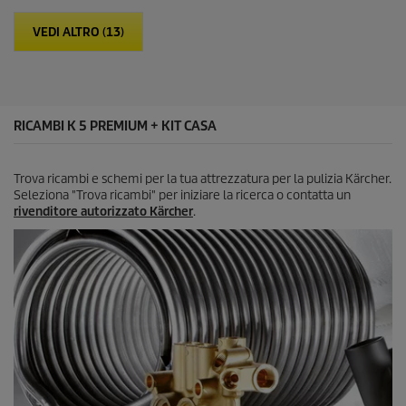
l
t
e
p
VEDI ALTRO (13)
.
r
1
i
7
c
r
e
e
c
RICAMBI K 5 PREMIUM + KIT CASA
e
n
s
Trova ricambi e schemi per la tua attrezzatura per la pulizia Kärcher.
i
Seleziona "Trova ricambi" per iniziare la ricerca o contatta un
o
rivenditore autorizzato Kärcher
.
n
i