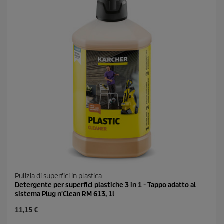
3
i
0
c
r
e
e
c
e
n
s
i
o
n
i
Pulizia di superfici in plastica
Detergente per superfici plastiche 3 in 1 - Tappo adatto al
sistema Plug n'Clean RM 613, 1l
C
11,15 €
u