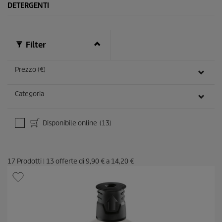
DETERGENTI
r
e
c
e
n
Filter
s
i
o
Prezzo (€)
n
i
Categoria
Disponibile online
(13)
17
Prodotti
|
13
offerte di
9,90 €
a
14,20 €