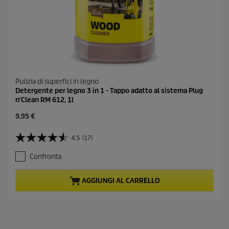
Pulizia di superfici in legno
Detergente per legno 3 in 1 - Tappo adatto al sistema Plug
n'Clean RM 612, 1l
C
9,95 €
u
r
4.5
(17)
4
r
.
e
Confronta
5
n
s
t
u
p
AGGIUNGI AL CARRELLO
5
r
s
o
t
d
e
u
l
c