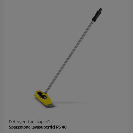
e
l
l
e
.
2
6
r
e
c
e
n
s
i
o
n
i
Detergenti per superfici
Spazzolone lavasuperfici PS 40