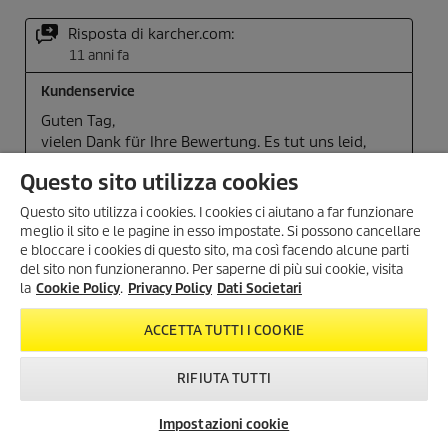
Questo sito utilizza cookies
Questo sito utilizza i cookies. I cookies ci aiutano a far funzionare
meglio il sito e le pagine in esso impostate. Si possono cancellare
e bloccare i cookies di questo sito, ma così facendo alcune parti
del sito non funzioneranno. Per saperne di più sui cookie, visita
SONO ARRIVATI I SUMMER
la
Cookie Policy
.
Privacy Policy
Dati Societari
DAYS!
Scopri tutte le
offerte esclusive
,
ACCETTA TUTTI I COOKIE
con
sconti fino al 35%
!
Dal 3 Agosto al 1° Settembre
!
RIFIUTA TUTTI
KARCHER SUMMER DAYS
Impostazioni cookie
Newsletter
FAQ
Contatti