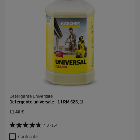
Detergente universale
Detergente universale - 1 l RM 626, 1l
C
11,40 €
u
r
4.8
(16)
4
r
.
e
Confronta
8
n