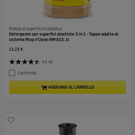
Pulizia di superfici in plastica
Detergente per superfici plastiche 3 in 1 - Tappo adatto al
sistema Plug n'Clean RM 613, 1l
C
11,15 €
u
r
4.5
(4)
4
r
.
e
Confronta
5
n
s
t
u
p
AGGIUNGI AL CARRELLO
5
r
s
o
t
d
e
u
l
c
l
t
e
p
.
r
4