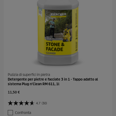
c
e
n
s
i
o
n
i
Pulizia di superfici in pietra
Detergente per pietre e facciate 3 in 1 - Tappo adatto al
sistema Plug n'Clean RM 611, 1l
C
11,50 €
u
r
4.7
(30)
4
r
.
e
Confronta
7
n