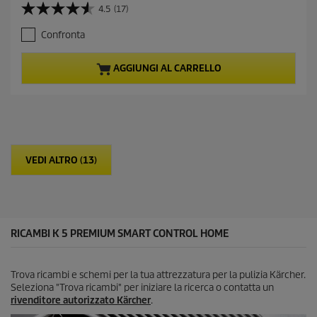
r
4.5
(17)
4
r
.
e
Confronta
5
n
s
t
u
p
AGGIUNGI AL CARRELLO
5
r
s
o
t
d
e
u
l
c
l
t
e
p
VEDI ALTRO (13)
.
r
1
i
7
c
r
e
e
c
RICAMBI K 5 PREMIUM SMART CONTROL HOME
e
n
s
Trova ricambi e schemi per la tua attrezzatura per la pulizia Kärcher.
i
Seleziona "Trova ricambi" per iniziare la ricerca o contatta un
o
rivenditore autorizzato Kärcher
.
n