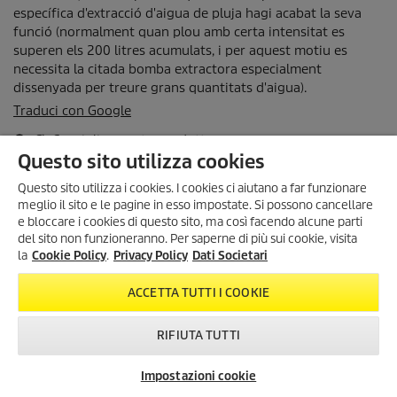
Questo sito utilizza cookies
Questo sito utilizza i cookies. I cookies ci aiutano a far funzionare
meglio il sito e le pagine in esso impostate. Si possono cancellare
e bloccare i cookies di questo sito, ma così facendo alcune parti
del sito non funzioneranno. Per saperne di più sui cookie, visita
SONO ARRIVATI I SUMMER
la
Cookie Policy
.
Privacy Policy
Dati Societari
DAYS!
Scopri tutte le
offerte esclusive
,
ACCETTA TUTTI I COOKIE
con
sconti fino al 35%
!
Dal 3 Agosto al 1° Settembre
!
RIFIUTA TUTTI
KARCHER SUMMER DAYS
Impostazioni cookie
Newsletter
FAQ
Contatti