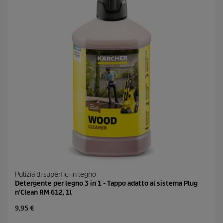
i
r
c
e
e
c
e
n
s
i
o
n
i
Pulizia di superfici in legno
Detergente per legno 3 in 1 - Tappo adatto al sistema Plug
n'Clean RM 612, 1l
C
9,95 €
u