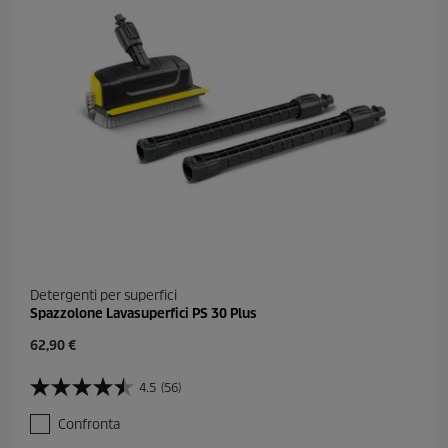
c
e
n
s
i
o
n
i
Detergenti per superfici
Spazzolone Lavasuperfici PS 30 Plus
C
62,90 €
u
r
4.5
(56)
4
r
.
e
Confronta
5
n