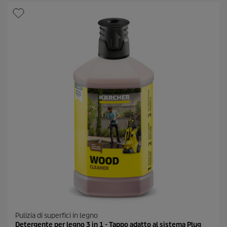
l
c
l
t
e
p
.
r
4
i
r
c
e
e
c
e
n
s
i
o
n
i
Pulizia di superfici in legno
Detergente per legno 3 in 1 - Tappo adatto al sistema Plug