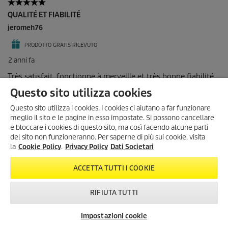
Questo sito utilizza cookies
Questo sito utilizza i cookies. I cookies ci aiutano a far funzionare
meglio il sito e le pagine in esso impostate. Si possono cancellare
e bloccare i cookies di questo sito, ma così facendo alcune parti
del sito non funzioneranno. Per saperne di più sui cookie, visita
SONO ARRIVATI I SUMMER
la
Cookie Policy
.
Privacy Policy
Dati Societari
DAYS!
Scopri tutte le
offerte esclusive
,
ACCETTA TUTTI I COOKIE
con
sconti fino al 35%
!
Dal 3 Agosto al 1° Settembre
!
RIFIUTA TUTTI
KARCHER SUMMER DAYS
Impostazioni cookie
Newsletter
FAQ
Contatti