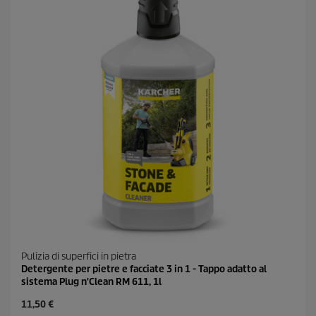
1
i
6
c
r
e
e
c
e
n
s
i
o
n
i
Pulizia di superfici in pietra
Detergente per pietre e facciate 3 in 1 - Tappo adatto al
sistema Plug n'Clean RM 611, 1l
C
11,50 €