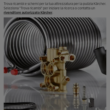
s
Trova ricambi e schemi per la tua attrezzatura per la pulizia Kärcher.
i
Seleziona "Trova ricambi" per iniziare la ricerca o contatta un
o
rivenditore autorizzato Kärcher
.
n
i