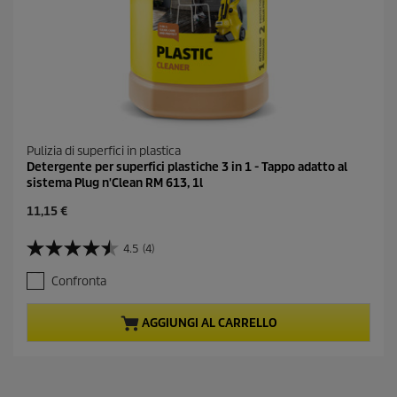
i
Pulizia di superfici in plastica
Detergente per superfici plastiche 3 in 1 - Tappo adatto al
sistema Plug n'Clean RM 613, 1l
C
11,15 €
u
r
4.5
(4)
4
r
.
e
Confronta
5
n
s
t
u
p
AGGIUNGI AL CARRELLO
5
r
s
o
t
d
e
u