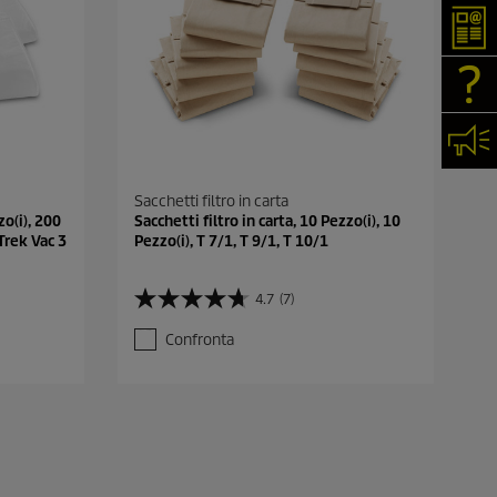
New
FAQ
Cont
Sacchetti filtro in carta
zo(i), 200
Sacchetti filtro in carta, 10 Pezzo(i), 10
 Trek Vac 3
Pezzo(i), T 7/1, T 9/1, T 10/1
4.7
(7)
4
.
Confronta
7
s
u
5
s
t
e
l