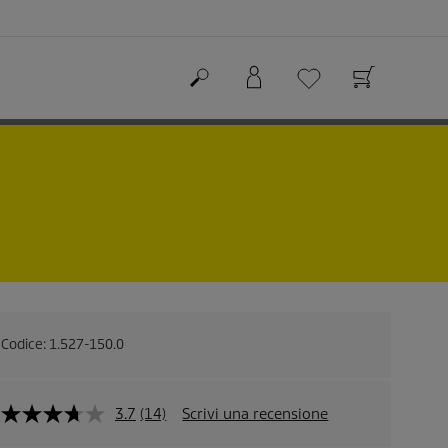
Codice:
1.527-150.0
3.7
(14)
Scrivi una recensione
L
e