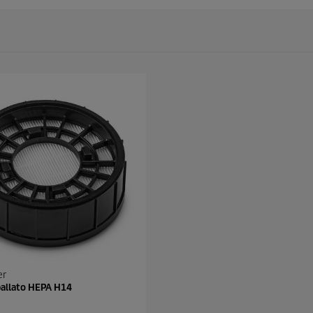
er
ballato HEPA H14