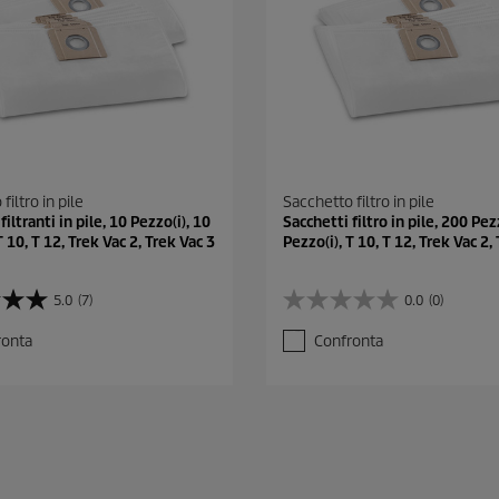
filtro in pile
Sacchetto filtro in pile
filtranti in pile, 10 Pezzo(i), 10
Sacchetti filtro in pile, 200 Pez
T 10, T 12, Trek Vac 2, Trek Vac 3
Pezzo(i), T 10, T 12, Trek Vac 2,
5.0
(7)
0.0
(0)
0
.
ronta
Confronta
0
s
u
5
s
t
e
l