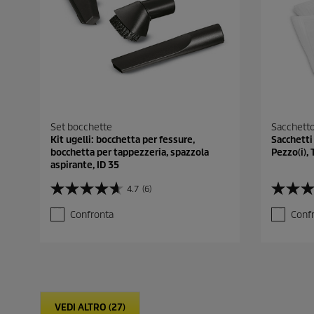
Set bocchette
Sacchetto 
Kit ugelli: bocchetta per fessure,
Sacchetti 
bocchetta per tappezzeria, spazzola
Pezzo(i), 
aspirante, ID 35
4.7
(6)
4
5
.
.
Confronta
Conf
7
0
s
s
u
u
5
5
s
s
t
t
e
e
VEDI ALTRO (27)
l
l