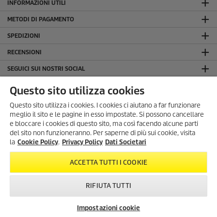
INFORMAZIONI UTILI
METODI DI PAGAMENTO
SPEDIZIONI
RECENSIONI
SEGUICI SUI NOSTRI SOCIAL
LA NOSTRA AZIENDA
Questo sito utilizza cookies
INFORMAZIONI GENERALI
Questo sito utilizza i cookies. I cookies ci aiutano a far funzionare
meglio il sito e le pagine in esso impostate. Si possono cancellare
INFORMAZIONI LEGALI
e bloccare i cookies di questo sito, ma così facendo alcune parti
Dati Societari
del sito non funzioneranno. Per saperne di più sui cookie, visita
SONO ARRIVATI I SUMMER
la
Cookie Policy
.
Privacy Policy
Dati Societari
Privacy Policy
DAYS!
Cookie Policy
Scopri tutte le
offerte esclusive
,
ACCETTA TUTTI I COOKIE
con
sconti fino al 35%
!
Condizioni generali di uso del sito
Dal 3 Agosto al 1° Settembre
!
RIFIUTA TUTTI
KARCHER SUMMER DAYS
Impostazioni cookie
Newsletter
FAQ
Contatti
© 2026 Kärcher S.p.A