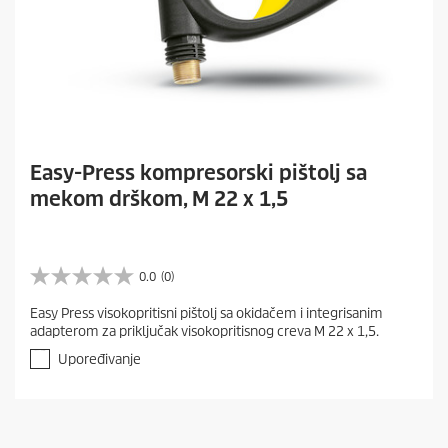
Easy-Press kompresorski pištolj sa
mekom drškom, M 22 x 1,5
0.0
(0)
0
.
Easy Press visokopritisni pištolj sa okidačem i integrisanim
0
adapterom za priključak visokopritisnog creva M 22 x 1,5.
o
d
Upoređivanje
5
z
v
e
z