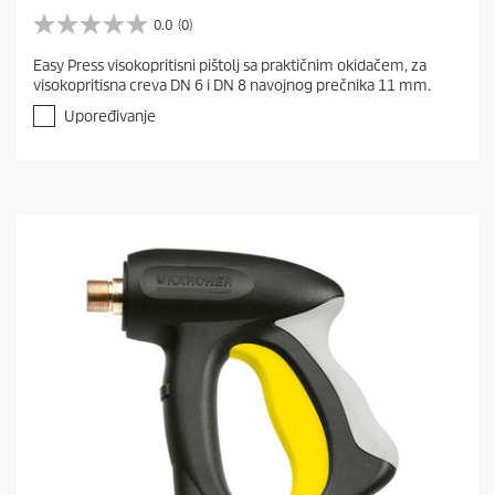
0.0
(0)
0
.
Easy Press visokopritisni pištolj sa praktičnim okidačem, za
0
visokopritisna creva DN 6 i DN 8 navojnog prečnika 11 mm.
o
d
Upoređivanje
5
z
v
e
z
d
i
c
a
.