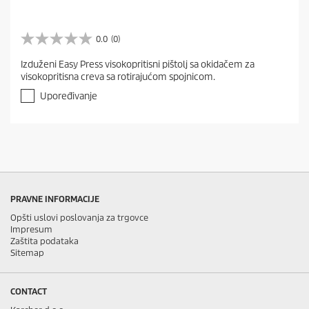
0.0
(0)
0
.
Izduženi Easy Press visokopritisni pištolj sa okidačem za
0
visokopritisna creva sa rotirajućom spojnicom.
o
d
Upoređivanje
5
z
v
e
z
d
i
c
PRAVNE INFORMACIJE
a
.
Opšti uslovi poslovanja za trgovce
Impresum
Zaštita podataka
Sitemap
CONTACT