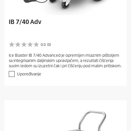
IB 7/40 Adv
0.0
(0)
0
.
Ice Blaster IB 7/40 Advanced je opremljen mlaznim pištoljem
0
sa integrisanim daljinskim upravljačem, a rezultati čišćenja
o
suvim ledom su izuzetni čak i pri čišćenju pod malim pritiskom.
d
5
Upoređivanje
z
v
e
z
d
i
c
a
.