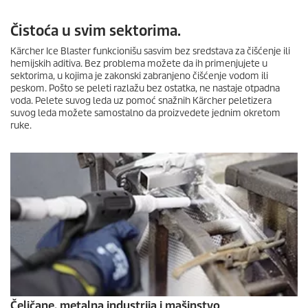
Čistoća u svim sektorima.
Kärcher Ice Blaster funkcionišu sasvim bez sredstava za čišćenje ili
hemijskih aditiva. Bez problema možete da ih primenjujete u
sektorima, u kojima je zakonski zabranjeno čišćenje vodom ili
peskom. Pošto se peleti razlažu bez ostatka, ne nastaje otpadna
voda. Pelete suvog leda uz pomoć snažnih Kärcher peletizera
suvog leda možete samostalno da proizvedete jednim okretom
ruke.
Čeličane, metalna industrija i mašinstvo