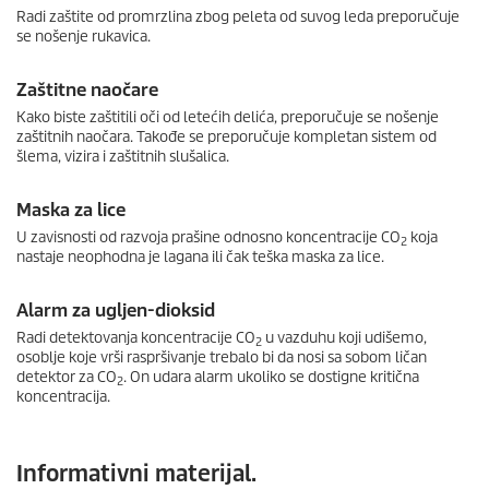
Radi zaštite od promrzlina zbog peleta od suvog leda preporučuje
se nošenje rukavica.
Zaštitne naočare
Kako biste zaštitili oči od letećih delića, preporučuje se nošenje
zaštitnih naočara. Takođe se preporučuje kompletan sistem od
šlema, vizira i zaštitnih slušalica.
Maska za lice
U zavisnosti od razvoja prašine odnosno koncentracije CO
koja
2
nastaje neophodna je lagana ili čak teška maska za lice.
Alarm za ugljen-dioksid
Radi detektovanja koncentracije CO
u vazduhu koji udišemo,
2
osoblje koje vrši raspršivanje trebalo bi da nosi sa sobom ličan
detektor za CO
. On udara alarm ukoliko se dostigne kritična
2
koncentracija.
Informativni materijal.