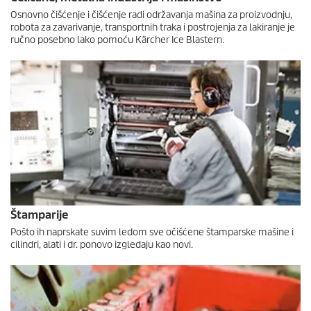
Osnovno čišćenje i čišćenje radi održavanja mašina za proizvodnju,
robota za zavarivanje, transportnih traka i postrojenja za lakiranje je
ručno posebno lako pomoću Kärcher Ice Blastern.
Štamparije
Pošto ih naprskate suvim ledom sve očišćene štamparske mašine i
cilindri, alati i dr. ponovo izgledaju kao novi.