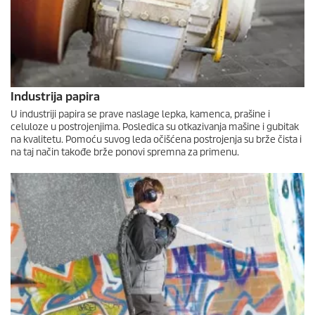
Industrija papira
U industriji papira se prave naslage lepka, kamenca, prašine i
celuloze u postrojenjima. Posledica su otkazivanja mašine i gubitak
na kvalitetu. Pomoću suvog leda očišćena postrojenja su brže čista i
na taj način takođe brže ponovi spremna za primenu.