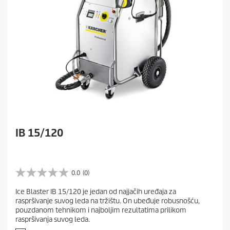
IB 15/120
0.0
(0)
0
.
Ice Blaster IB 15/120 je jedan od najjačih uređaja za
0
raspršivanje suvog leda na tržištu. On ubeđuje robusnošću,
o
pouzdanom tehnikom i najboljim rezultatima prilikom
d
raspršivanja suvog leda.
5