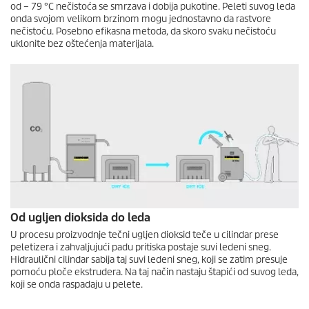
od – 79 °C nečistoća se smrzava i dobija pukotine. Peleti suvog leda
onda svojom velikom brzinom mogu jednostavno da rastvore
nečistoću. Posebno efikasna metoda, da skoro svaku nečistoću
uklonite bez oštećenja materijala.
Od ugljen dioksida do leda
U procesu proizvodnje tečni ugljen dioksid teče u cilindar prese
peletizera i zahvaljujući padu pritiska postaje suvi ledeni sneg.
Hidraulični cilindar sabija taj suvi ledeni sneg, koji se zatim presuje
pomoću ploče ekstrudera. Na taj način nastaju štapići od suvog leda,
koji se onda raspadaju u pelete.