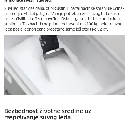
je moguće svežiji suvi led
.
Suvi led, star više dana, gubi gustinu i na taj način se smanjuje učinak
u čišćenju. Efekat je taj, da Vam je potrebno više suvog leda, kako
biste očistili određene površine. Osim toga suvi led se kontinuirano
sublimira. To znači, da na primer od prvobitnih 100 kg peleta suvog
leda posle jednog dana preostane samo još otprilike 92 kg.
Bezbednost životne sredine uz
raspršivanje suvog leda.