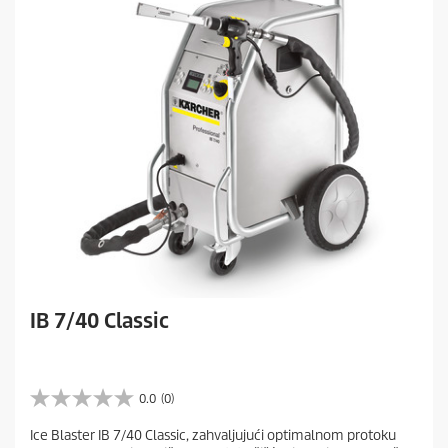
IB 7/40 Classic
0.0
(0)
0
.
Ice Blaster IB 7/40 Classic, zahvaljujući optimalnom protoku
0