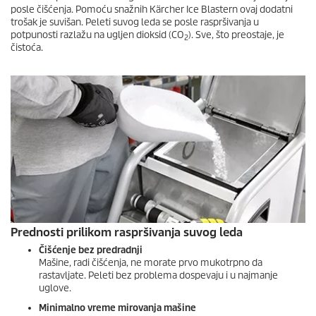
posle čišćenja. Pomoću snažnih Kärcher Ice Blastern ovaj dodatni
trošak je suvišan. Peleti suvog leda se posle raspršivanja u
potpunosti razlažu na ugljen dioksid (CO
). Sve, što preostaje, je
2
čistoća.
Prednosti prilikom raspršivanja suvog leda
Čišćenje bez predradnji
Mašine, radi čišćenja, ne morate prvo mukotrpno da
rastavljate. Peleti bez problema dospevaju i u najmanje
uglove.
Minimalno vreme mirovanja mašine