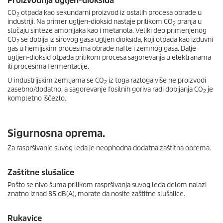
Proizvodnja ugljen-dioksida
CO
otpada kao sekundarni proizvod iz ostalih procesa obrade u
2
industriji. Na primer ugljen-dioksid nastaje prilikom CO
pranja u
2
slučaju sinteze amonijaka kao i metanola. Veliki deo primenjenog
CO
se dobija iz sirovog gasa ugljen dioksida, koji otpada kao izduvni
2
gas u hemijskim procesima obrade nafte i zemnog gasa. Dalje
ugljen-dioksid otpada prilikom procesa sagorevanja u elektranama
ili procesima fermentacije.
U industrijskim zemljama se CO
iz toga razloga više ne proizvodi
2
zasebno/dodatno, a sagorevanje fosilnih goriva radi dobijanja CO
je
2
kompletno iščezlo.
Sigurnosna oprema.
Za raspršivanje suvog leda je neophodna dodatna zaštitna oprema.
Zaštitne slušalice
Pošto se nivo šuma prilikom raspršivanja suvog leda delom nalazi
znatno iznad 85 dB(A), morate da nosite zaštitne slušalice.
Rukavice