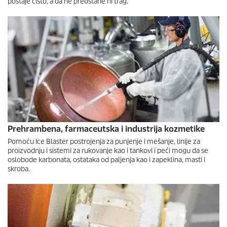
postaje čisto, a da ne preostane ni trag.
Prehrambena, farmaceutska i industrija kozmetike
Pomoću Ice Blaster postrojenja za punjenje i mešanje, linije za
proizvodnju i sistemi za rukovanje kao i tankovi i peći mogu da se
oslobode karbonata, ostataka od paljenja kao i zapeklina, masti i
skroba.