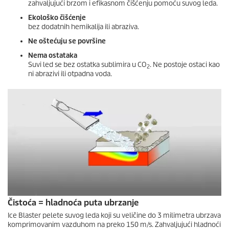
zahvaljujući brzom i efikasnom čišćenju pomoću suvog leda.
Ekološko čišćenje
bez dodatnih hemikalija ili abraziva.
Ne oštećuju se površine
Nema ostataka
Suvi led se bez ostatka sublimira u CO
. Ne postoje ostaci kao
2
ni abrazivi ili otpadna voda.
Čistoća = hladnoća puta ubrzanje
Ice Blaster pelete suvog leda koji su veličine do 3 milimetra ubrzava
komprimovanim vazduhom na preko 150 m/s. Zahvaljujući hladnoći