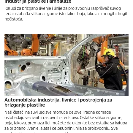
Industrija plastike i ambalaže
Kalupi za brizgano livenje i linije za proizvodnju raspršivač suvog
leda oslobađa silikona i gume isto tako i boja, lakova i mnogih drugih
nečistoća.
Automobilska industrija, livnice i postrojenja za
brizganje plastike
Naši čistači na suvi led sve moguće delove i radne komade
oslobađaju vezivnih i rastavnih sredstava. Ostatke silikona, gume,
boja, lakova, premaza itd. možete da uklonite bez ostatka sa kalupa
za brizgano livenje, alata i celokupnih linija za proizvodnju. Sve