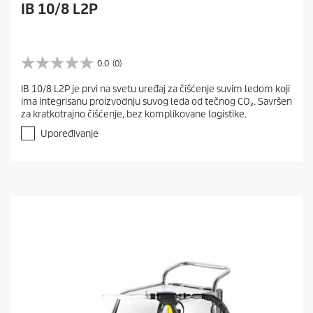
IB 10/8 L2P
0.0
(0)
0
.
IB 10/8 L2P je prvi na svetu uređaj za čišćenje suvim ledom koji
0
ima integrisanu proizvodnju suvog leda od tečnog CO₂. Savršen
o
za kratkotrajno čišćenje, bez komplikovane logistike.
d
5
Upoređivanje
z
v
e
z
d
i
c
a
.