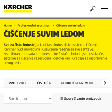
Home
Profesionalni asortiman
Čišćenje suvim ledom
ČIŠĆENJE SUVIM LEDOM
Sve za čistu industriju.
U oblasti industrijskih sistema čišćenja
Kärcher nudi inovativna i usavršena rešenja za sve zahteve.
Asortiman obuhvata kompresorske čistače, industrijske usisivače,
sisteme za čišćenje rezervoara i delova kao i uređaje za raspršivanje
suvog leda.
PROIZVODI
ČISTOĆA
PODRUČJA PRIMENE
BEZ
Upoređivanje proizvoda