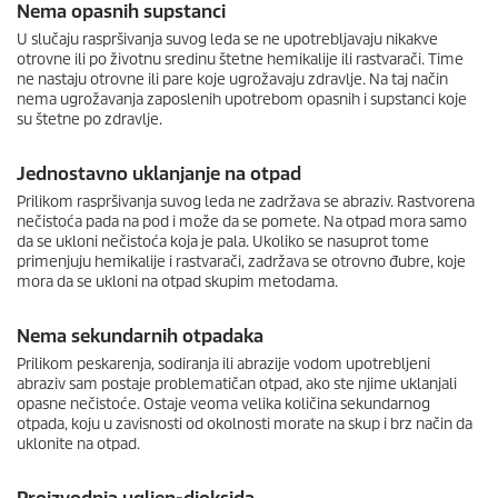
Nema opasnih supstanci
U slučaju raspršivanja suvog leda se ne upotrebljavaju nikakve
otrovne ili po životnu sredinu štetne hemikalije ili rastvarači. Time
ne nastaju otrovne ili pare koje ugrožavaju zdravlje. Na taj način
nema ugrožavanja zaposlenih upotrebom opasnih i supstanci koje
su štetne po zdravlje.
Jednostavno uklanjanje na otpad
Prilikom raspršivanja suvog leda ne zadržava se abraziv. Rastvorena
nečistoća pada na pod i može da se pomete. Na otpad mora samo
da se ukloni nečistoća koja je pala. Ukoliko se nasuprot tome
primenjuju hemikalije i rastvarači, zadržava se otrovno đubre, koje
mora da se ukloni na otpad skupim metodama.
Nema sekundarnih otpadaka
Prilikom peskarenja, sodiranja ili abrazije vodom upotrebljeni
abraziv sam postaje problematičan otpad, ako ste njime uklanjali
opasne nečistoće. Ostaje veoma velika količina sekundarnog
otpada, koju u zavisnosti od okolnosti morate na skup i brz način da
uklonite na otpad.