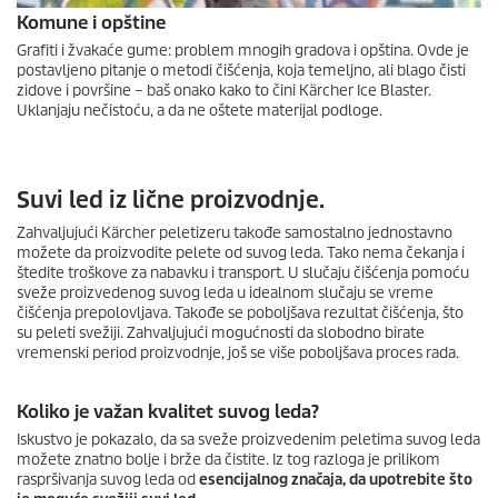
Komune i opštine
Grafiti i žvakaće gume: problem mnogih gradova i opština. Ovde je
postavljeno pitanje o metodi čišćenja, koja temeljno, ali blago čisti
zidove i površine – baš onako kako to čini Kärcher Ice Blaster.
Uklanjaju nečistoću, a da ne oštete materijal podloge.
Suvi led iz lične proizvodnje.
Zahvaljujući Kärcher peletizeru takođe samostalno jednostavno
možete da proizvodite pelete od suvog leda. Tako nema čekanja i
štedite troškove za nabavku i transport. U slučaju čišćenja pomoću
sveže proizvedenog suvog leda u idealnom slučaju se vreme
čišćenja prepolovljava. Takođe se poboljšava rezultat čišćenja, što
su peleti svežiji. Zahvaljujući mogućnosti da slobodno birate
vremenski period proizvodnje, još se više poboljšava proces rada.
Koliko je važan kvalitet suvog leda?
Iskustvo je pokazalo, da sa sveže proizvedenim peletima suvog leda
možete znatno bolje i brže da čistite. Iz tog razloga je prilikom
raspršivanja suvog leda od
esencijalnog značaja, da upotrebite što