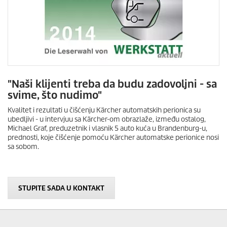
"Naši klijenti treba da budu zadovoljni - sa
svime, što nudimo"
Kvalitet i rezultati u čišćenju Kärcher automatskih perionica su
ubedljivi - u intervjuu sa Kärcher-om obrazlaže, između ostalog,
Michael Graf, preduzetnik i vlasnik 5 auto kuća u Brandenburg-u,
prednosti, koje čišćenje pomoću Kärcher automatske perionice nosi
sa sobom.
STUPITE SADA U KONTAKT