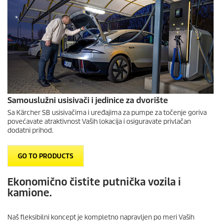
Samouslužni usisivači i jedinice za dvorište
Sa Kärcher SB usisivačima i uređajima za pumpe za točenje goriva
povećavate atraktivnost Vaših lokacija i osiguravate privlačan
dodatni prihod.
GO TO PRODUCTS
Ekonomično čistite putnička vozila i
kamione.
Naš fleksibilni koncept je kompletno napravljen po meri Vaših