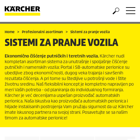
Home
Profesionalni asortiman
Sistemi za pranje vozila
SISTEMI ZA PRANJE VOZILA
Ekonomično čišćenje putničkih i teretnih vozila.
Kärcher nudi
kompletan asortiman sistema za unutrašnje i spoljašnje čišćenje
putničkih i namenskih vozila: Portal i SB-automatske perionice su
ubedljive zbog ekonomičnosti, dugog veka trajanja i savršenih
rezultata čišćenja. A pri tome su štedljive u potrošnji vode i štite
životnu sredinu. Naš fleksibilni koncept je kompletno napravljen po
meri Vaših potreba - od planiranja do individualnog formiranja.
Kärcher je već decenijama uspešan proizvođač automatskih
perionica. Naša iskustva kao proizvođača automatskih perionica i
hiljade instalisanih postrojenja Vam pružaju sigurnost da uz Kärcher
imate iskusnog partnera na svojoj strani. Posavetujte se sa našim
timom za automatske perionice!