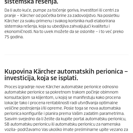
sistemska rešenja.
Da li auto kuće, pumpe za točenje goriva, investitori ili centri za
pranje – Kärcher od početka brine za zadovoljstvo. Na posletku
Kärcher za svaku primenu i svakog korisnika nudi elaborirana
sistemska rešenja, koja su ubedljiva zahvaljujući kvalitetu i
ekonomičnosti. Na to uvek možete da se oslonite – i to već preko
75 godina.
Kupovina Kärcher automatskih perionica –
investicija, koja se isplati.
Proces izgradnje nove Kärcher automatske perionice odnosno
automatske perionice sa pokretnom trakom počinje obimnom
konsultacijom sa klijentom, u kojoj se manifestuju kako procena
lokacije tako i procena rentabilnosti radi utvrđivanja optimalne
veličine postrojenja i/ili opreme. Posle toga se nova automatska
perionica konfiguriše i planira prema Vašim zadatim parametrima.
Sasvim svejedno da li želite da kupite portal automatsku perionicu,
SB automatsku perionicu ili automatsku perionicu za namenska
vozila- podržavamo Vas ukoliko imate preliminarne upite vezano za