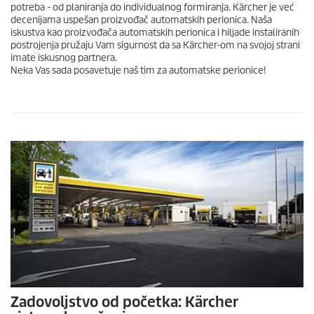
potreba - od planiranja do individualnog formiranja. Kärcher je već
decenijama uspešan proizvođač automatskih perionica. Naša
iskustva kao proizvođača automatskih perionica i hiljade instaliranih
postrojenja pružaju Vam sigurnost da sa Kärcher-om na svojoj strani
imate iskusnog partnera.
Neka Vas sada posavetuje naš tim za automatske perionice!
Zadovoljstvo od početka: Kärcher