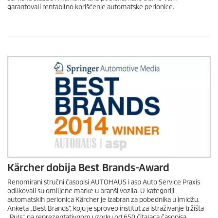
garantovali rentabilno korišćenje automatske perionice.
Kärcher dobija Best Brands-Award
Renomirani stručni časopisi AUTOHAUS i asp Auto Service Praxis
odlikovali su omiljene marke u branši vozila. U kategoriji
automatskih perionica Kärcher je izabran za pobednika u imidžu.
Anketa „Best Brands“, koju je sproveo institut za istraživanje tržišta
„Puls“, na reprezentativnom uzorku od 650 čitalaca časopisa