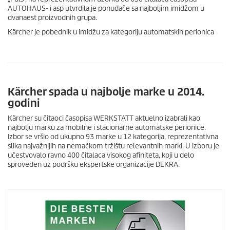
AUTOHAUS- i asp utvrdila je ponuđače sa najboljim imidžom u
dvanaest proizvodnih grupa.
Kärcher je pobednik u imidžu za kategoriju automatskih perionica
Kärcher spada u najbolje marke u 2014.
godini
Kärcher su čitaoci časopisa WERKSTATT aktuelno izabrali kao
najbolju marku za mobilne i stacionarne automatske perionice.
Izbor se vršio od ukupno 93 marke u 12 kategorija, reprezentativna
slika najvažnijih na nemačkom tržištu relevantnih marki. U izboru je
učestvovalo ravno 400 čitalaca visokog afiniteta, koji u delo
sproveden uz podršku ekspertske organizacije DEKRA.