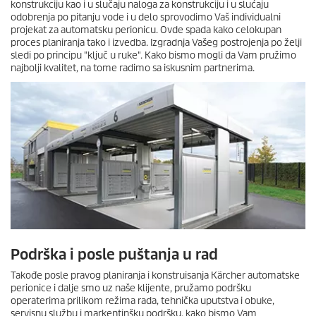
konstrukciju kao i u slučaju naloga za konstrukciju i u slućaju
odobrenja po pitanju vode i u delo sprovodimo Vaš individualni
projekat za automatsku perionicu. Ovde spada kako celokupan
proces planiranja tako i izvedba. Izgradnja Vašeg postrojenja po želji
sledi po principu "ključ u ruke". Kako bismo mogli da Vam pružimo
najbolji kvalitet, na tome radimo sa iskusnim partnerima.
Podrška i posle puštanja u rad
Takođe posle pravog planiranja i konstruisanja Kärcher automatske
perionice i dalje smo uz naše klijente, pružamo podršku
operaterima prilikom režima rada, tehnička uputstva i obuke,
servisnu službu i markentinšku podršku, kako bismo Vam