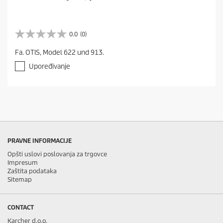
0.0
(0)
0
.
Fa. OTIS, Model 622 und 913.
0
o
Upoređivanje
d
5
z
v
e
z
d
i
PRAVNE INFORMACIJE
c
a
Opšti uslovi poslovanja za trgovce
Impresum
.
Zaštita podataka
Sitemap
CONTACT
Karcher d.o.o.