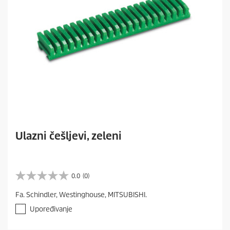
Ulazni češljevi, zeleni
0.0
(0)
0
.
Fa. Schindler, Westinghouse, MITSUBISHI.
0
o
Upoređivanje
d
5