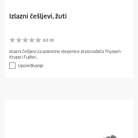
Izlazni češljevi, žuti
0.0
(0)
0
.
Izlazni češljevi za pokretne stepenice proizvođača Thyssen-
0
Krupp i Fujitec.
o
d
Upoređivanje
5
z
v
e
z
d
i
c
a
.