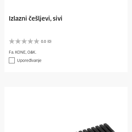
Izlazni češljevi, sivi
0.0
(0)
0
.
Fa. KONE, O&K.
0
o
Upoređivanje
d
5
z
v
e
z
d
i
c
a
.