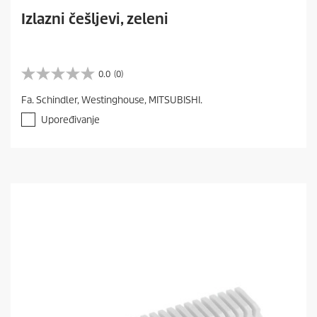
Izlazni češljevi, zeleni
0.0
(0)
0
.
Fa. Schindler, Westinghouse, MITSUBISHI.
0
o
Upoređivanje
d
5
z
v
e
z
d
i
c
a
.