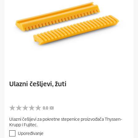
Ulazni češljevi, žuti
0.0
(0)
0
.
Ulazni češljevi za pokretne stepenice proizvođača Thyssen-
0
Krupp i Fujitec.
o
d
Upoređivanje