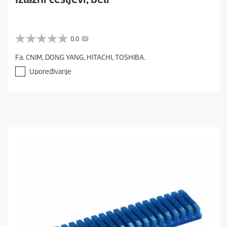
0.0
(0)
0
.
Fa. CNIM, DONG YANG, HITACHI, TOSHIBA.
0
o
Upoređivanje
d
5
z
v
e
z
d
i
c
a
.