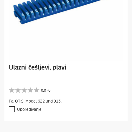
Ulazni češljevi, plavi
0.0
(0)
0
.
Fa. OTIS, Model 622 und 913.
0
o
Upoređivanje
d
5
z
v