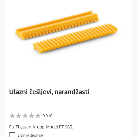
Ulazni češljevi, narandžasti
0.0
(0)
0
.
Fa. Thyssen-Krupp, Model FT 983.
0
o
Upoređivanje