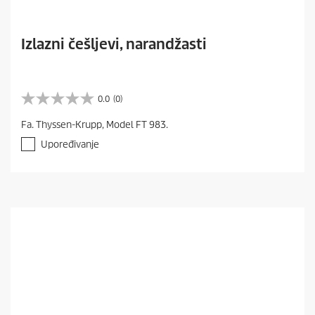
Izlazni češljevi, narandžasti
0.0
(0)
0
.
Fa. Thyssen-Krupp, Model FT 983.
0
o
Upoređivanje
d
5
z
v
e
z
d
i
c
a
.