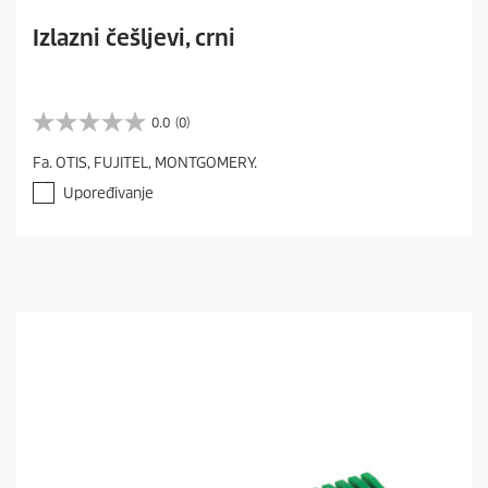
Izlazni češljevi, crni
0.0
(0)
0
.
Fa. OTIS, FUJITEL, MONTGOMERY.
0
o
Upoređivanje
d
5
z
v
e
z
d
i
c
a
.