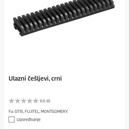
Ulazni češljevi, crni
0.0
(0)
0
.
Fa. OTIS, FUJITEL, MONTGOMERY.
0
o
Upoređivanje
d