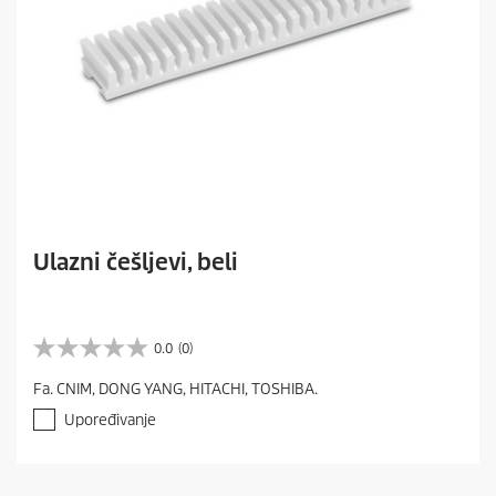
Ulazni češljevi, beli
0.0
(0)
0
.
Fa. CNIM, DONG YANG, HITACHI, TOSHIBA.
0
o
Upoređivanje
d
5
z