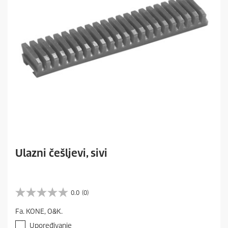
Ulazni češljevi, sivi
0.0
(0)
0
.
Fa. KONE, O&K.
0
o
Upoređivanje