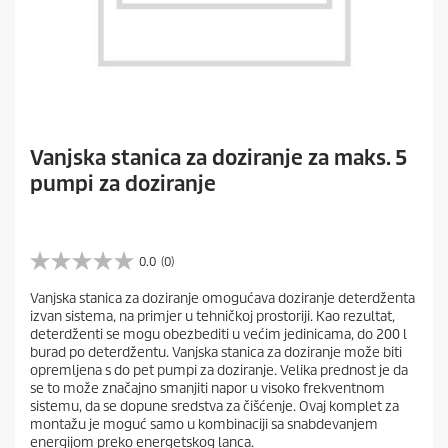
Vanjska stanica za doziranje za maks. 5
pumpi za doziranje
0.0
(0)
0
.
Vanjska stanica za doziranje omogućava doziranje deterdženta
0
izvan sistema, na primjer u tehničkoj prostoriji. Kao rezultat,
o
deterdženti se mogu obezbediti u većim jedinicama, do 200 l
d
burad po deterdžentu. Vanjska stanica za doziranje može biti
5
opremljena s do pet pumpi za doziranje. Velika prednost je da
z
se to može značajno smanjiti napor u visoko frekventnom
v
sistemu, da se dopune sredstva za čišćenje. Ovaj komplet za
e
montažu je moguć samo u kombinaciji sa snabdevanjem
z
energijom preko energetskog lanca.