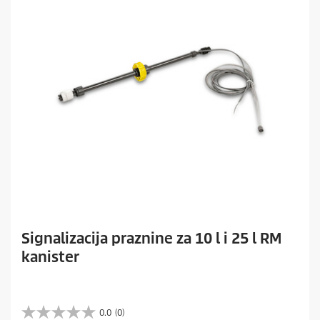
Signalizacija praznine za 10 l i 25 l RM
kanister
0.0
(0)
0