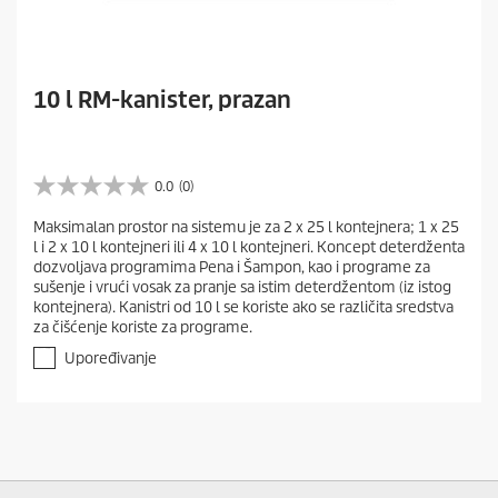
10 l RM-kanister, prazan
0.0
(0)
0
.
Maksimalan prostor na sistemu je za 2 x 25 l kontejnera; 1 x 25
0
l i 2 x 10 l kontejneri ili 4 x 10 l kontejneri. Koncept deterdženta
o
dozvoljava programima Pena i Šampon, kao i programe za
d
sušenje i vrući vosak za pranje sa istim deterdžentom (iz istog
5
kontejnera). Kanistri od 10 l se koriste ako se različita sredstva
z
za čišćenje koriste za programe.
v
e
Upoređivanje
z
d
i
c
a
.