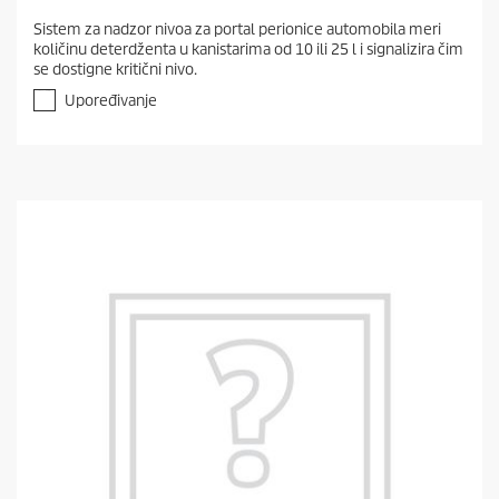
.
Sistem za nadzor nivoa za portal perionice automobila meri
0
količinu deterdženta u kanistarima od 10 ili 25 l i signalizira čim
o
se dostigne kritični nivo.
d
5
Upoređivanje
z
v
e
z
d
i
c
a
.