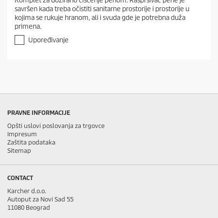
Komplet za dozirano čišćenje penom. Raspršivač pene je
0
savršen kada treba očistiti sanitarne prostorije i prostorije u
o
kojima se rukuje hranom, ali i svuda gde je potrebna duža
d
primena.
5
z
Upoređivanje
v
e
z
d
i
c
a
.
PRAVNE INFORMACIJE
Opšti uslovi poslovanja za trgovce
Impresum
Zaštita podataka
Sitemap
CONTACT
Karcher d.o.o.
Autoput za Novi Sad 55
11080 Beograd