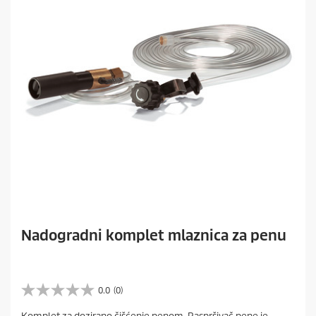
Nadogradni komplet mlaznica za penu
0.0
(0)
0
.