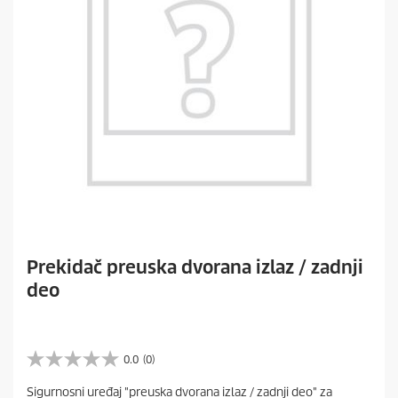
Prekidač preuska dvorana izlaz / zadnji
deo
0.0
(0)
0
.
Sigurnosni uređaj "preuska dvorana izlaz / zadnji deo" za