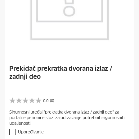
Prekidač prekratka dvorana izlaz /
zadnji deo
0.0
(0)
0
.
Sigurnosni uređaj "prekratka dvorana izlaz / zadnji deo" za
0
portalne perionice služi za održavanje potrebnih sigurnosnih
o
udaljenosti.
d
5
Upoređivanje
z