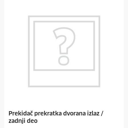
c
a
.
Prekidač prekratka dvorana izlaz /
zadnji deo