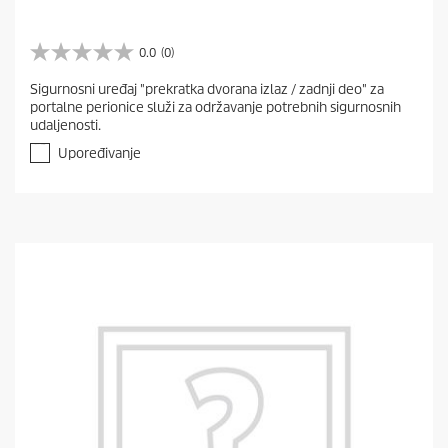
0.0
(0)
0
.
Sigurnosni uređaj "prekratka dvorana izlaz / zadnji deo" za
0
portalne perionice služi za održavanje potrebnih sigurnosnih
o
udaljenosti.
d
5
Upoređivanje
z
v
e
z
d
i
c
a
.