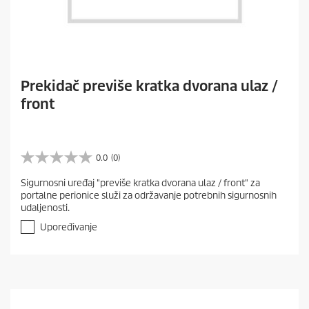
Prekidač previše kratka dvorana ulaz /
front
0.0
(0)
0
.
Sigurnosni uređaj "previše kratka dvorana ulaz / front" za
0
portalne perionice služi za održavanje potrebnih sigurnosnih
o
udaljenosti.
d
5
Upoređivanje
z
v
e
z
d
i