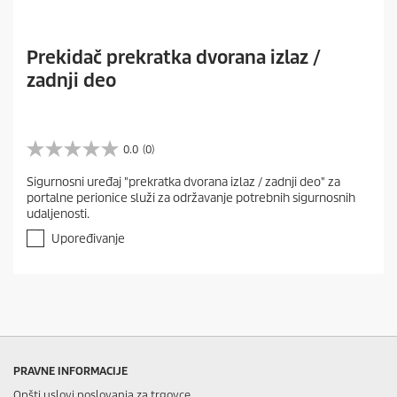
Prekidač prekratka dvorana izlaz /
zadnji deo
0.0
(0)
0
.
Sigurnosni uređaj "prekratka dvorana izlaz / zadnji deo" za
0
portalne perionice služi za održavanje potrebnih sigurnosnih
o
udaljenosti.
d
5
Upoređivanje
z
v
e
z
d
i
c
a
PRAVNE INFORMACIJE
.
Opšti uslovi poslovanja za trgovce