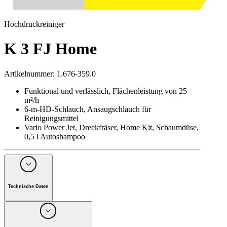
Hochdruckreiniger
K 3 FJ Home
Artikelnummer
:
1.676-359.0
Funktional und verlässlich, Flächenleistung von 25
m²/h
6-m-HD-Schlauch, Ansaugschlauch für
Reinigungsmittel
Vario Power Jet, Dreckfräser, Home Kit, Schaumdüse,
0,5 l Autoshampoo
Technische Daten
Spannung
(
V
)
220 - 240
Frequenz
(
Hz
)
50 - 60