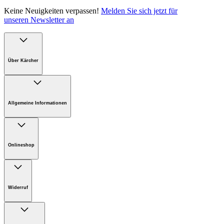
Keine Neuigkeiten verpassen!
Melden Sie sich jetzt für
unseren Newsletter an
Über Kärcher
Unternehmen
Karriere bei Kärcher Österreich
Allgemeine Informationen
Nachhaltigkeit
Presse
FAQ
Support
Onlineshop
AGB Online-Shop
Onlineshop Informationen
Widerruf
Sie möchten etwas zurücksenden?