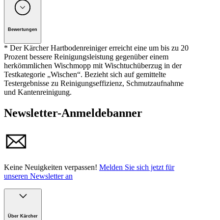
Unternehmen: Alfred Kärcher GmbH, Maculangasse 4, A-
1220 Wien
Bewertungen
Produktinformationen
* Der Kärcher Hartbodenreiniger erreicht eine um bis zu 20
Prozent bessere Reinigungsleistung gegenüber einem
herkömmlichen Wischmopp mit Wischtuchüberzug in der
Testkategorie „Wischen“. Bezieht sich auf gemittelte
Testergebnisse zu Reinigungseffizienz, Schmutzaufnahme
und Kantenreinigung.
Newsletter-Anmeldebanner
Keine Neuigkeiten verpassen!
Melden Sie sich jetzt für
unseren Newsletter an
Über Kärcher