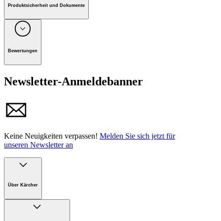
Produktsicherheit und Dokumente
Unternehmen: Alfred Kärcher GmbH, Maculangasse 4, A-
1220 Wien
Bewertungen
Handbuch
Newsletter-Anmeldebanner
Keine Neuigkeiten verpassen!
Melden Sie sich jetzt für
unseren Newsletter an
Über Kärcher
Unternehmen
Karriere bei Kärcher Österreich