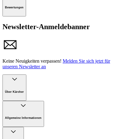
Bewertungen
Newsletter-Anmeldebanner
Keine Neuigkeiten verpassen!
Melden Sie sich jetzt für
unseren Newsletter an
Über Kärcher
Unternehmen
Karriere bei Kärcher Österreich
Allgemeine Informationen
Nachhaltigkeit
Presse
FAQ