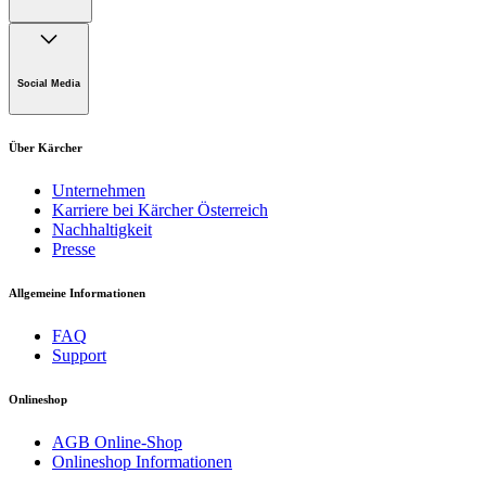
Datenschutzerklärung myKärcher business
Cookie-Richtlinie
Kontaktformular
Impressum
Alfred Kärcher GmbH
Maculangasse 4
Social Media
A-1220 Wien
Über Kärcher
Unternehmen
Karriere bei Kärcher Österreich
Nachhaltigkeit
Presse
Allgemeine Informationen
FAQ
Support
Onlineshop
AGB Online-Shop
Onlineshop Informationen