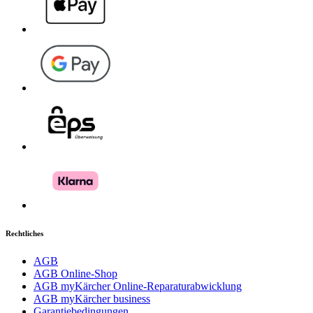
Rechtliches
AGB
AGB Online-Shop
AGB myKärcher Online-Reparaturabwicklung
AGB myKärcher business
Garantiebedingungen