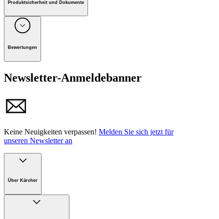
Produktsicherheit und Dokumente
Unternehmen: Alfred Kärcher GmbH, Maculangasse 4, A-
1220 Wien
Bewertungen
Newsletter-Anmeldebanner
Keine Neuigkeiten verpassen!
Melden Sie sich jetzt für
unseren Newsletter an
Über Kärcher
Unternehmen
Karriere bei Kärcher Österreich