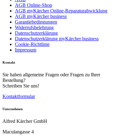
AGB Online-Shop
AGB myKärcher Online-Reparaturabwicklung
AGB myKärcher business
Garantiebedingungen
Widerrufsbelehrung
Download PDF
Datenschutzerklärung
Datenschutzerklärung myKärcher business
Cookie-Richtlinie
Handbuch
Impressum
Kontakt
Sie haben allgemeine Fragen oder Fragen zu Ihrer
Bestellung?
Schreiben Sie uns!
Kontaktformular
Unternehmen
Alfred Kärcher GmbH
Maculangasse 4