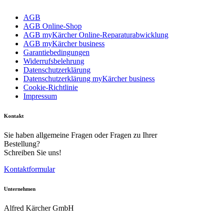
AGB
AGB Online-Shop
AGB myKärcher Online-Reparaturabwicklung
AGB myKärcher business
Garantiebedingungen
Download PDF
Widerrufsbelehrung
Datenschutzerklärung
Datenschutzerklärung myKärcher business
Handbuch
Cookie-Richtlinie
Impressum
Kontakt
Sie haben allgemeine Fragen oder Fragen zu Ihrer
Bestellung?
Schreiben Sie uns!
Kontaktformular
Unternehmen
Alfred Kärcher GmbH