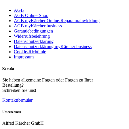
AGB
AGB Online-Shop
AGB myKärcher Online-Reparaturabwicklung
AGB myKärcher business
Garantiebedingungen
Widerrufsbelehrung
Download PDF
Datenschutzerklärung
Datenschutzerklärung myKärcher business
Cookie-Richtlinie
Handbuch
Impressum
Kontakt
Sie haben allgemeine Fragen oder Fragen zu Ihrer
Bestellung?
Schreiben Sie uns!
Kontaktformular
Unternehmen
Alfred Kärcher GmbH