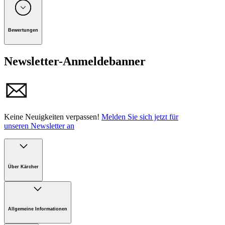
Unternehmen: Alfred Kärcher GmbH, Maculangasse 4, A-
1220 Wien
Bewertungen
Handbuch
Newsletter-Anmeldebanner
Keine Neuigkeiten verpassen!
Melden Sie sich jetzt für
unseren Newsletter an
Über Kärcher
Unternehmen
Karriere bei Kärcher Österreich
Allgemeine Informationen
Nachhaltigkeit
Presse