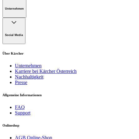
Widerrufsbelehrung
Bestellung?
Datenschutzerklärung
Unternehmen
Schreiben Sie uns!
Datenschutzerklärung myKärcher business
Cookie-Richtlinie
Kontaktformular
Impressum
Alfred Kärcher GmbH
Maculangasse 4
Social Media
A-1220 Wien
Über Kärcher
Unternehmen
Karriere bei Kärcher Österreich
Nachhaltigkeit
Presse
Allgemeine Informationen
FAQ
Support
Onlineshop
AGB Online-Shop