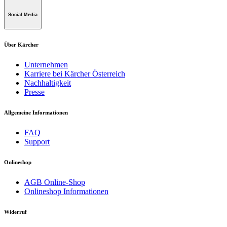
Maculangasse 4
Social Media
A-1220 Wien
Über Kärcher
Unternehmen
Karriere bei Kärcher Österreich
Nachhaltigkeit
Presse
Allgemeine Informationen
FAQ
Support
Onlineshop
AGB Online-Shop
Onlineshop Informationen
Widerruf