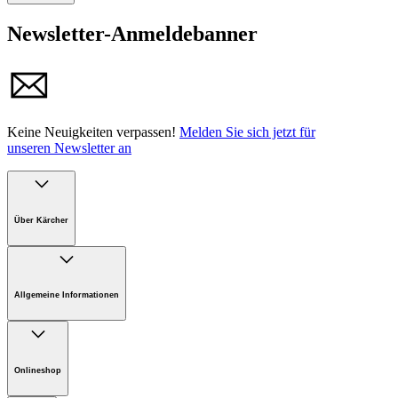
Handbuch
Newsletter-Anmeldebanner
Keine Neuigkeiten verpassen!
Melden Sie sich jetzt für
unseren Newsletter an
Über Kärcher
Unternehmen
Karriere bei Kärcher Österreich
Allgemeine Informationen
Nachhaltigkeit
Presse
FAQ
Support
Download PDF
Onlineshop