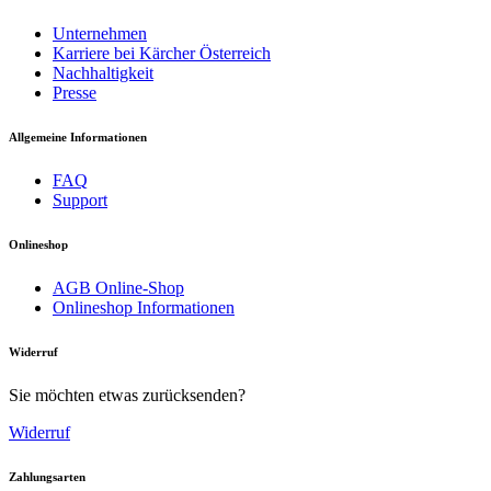
Unternehmen
Karriere bei Kärcher Österreich
Nachhaltigkeit
Presse
Allgemeine Informationen
FAQ
Support
Zusätzliche Wasserarten
Onlineshop
Download PDF
Heißes und extra heißes Wasser.
AGB Online-Shop
Onlineshop Informationen
Handbuch
Portionierbare Abgabemenge
Abgabemenge ist an die Größe des Trinkgefäßes anpassbar:
Widerruf
0,2 l für Becher/Gläser: 0,5 l oder 1 l für Flaschen.
Sie möchten etwas zurücksenden?
Widerruf
Zahlungsarten