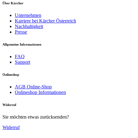
Über Kärcher
Unternehmen
Karriere bei Kärcher Österreich
Nachhaltigkeit
Presse
Allgemeine Informationen
FAQ
Support
Onlineshop
Download PDF
AGB Online-Shop
Großer Wasserfilter integriert
Onlineshop Informationen
Handbuch
Leicht zugänglicher Wasserfilter schützt die Pumpe vor
Widerruf
Partikeln im Wasser. Wirksamer Schutz der Pumpe vor
Verunreinigungen. Bequem zu erreichen, einfach zu
Sie möchten etwas zurücksenden?
reinigen.
Widerruf
Classic-Zubehör mit EASY!Lock-Anschlüssen