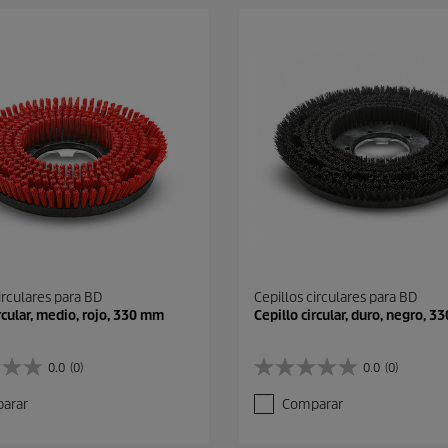
irculares para BD
Cepillos circulares para BD
rcular, medio, rojo, 330 mm
Cepillo circular, duro, negro, 
0.0
(0)
0.0
(0)
0
.
arar
Comparar
0
d
e