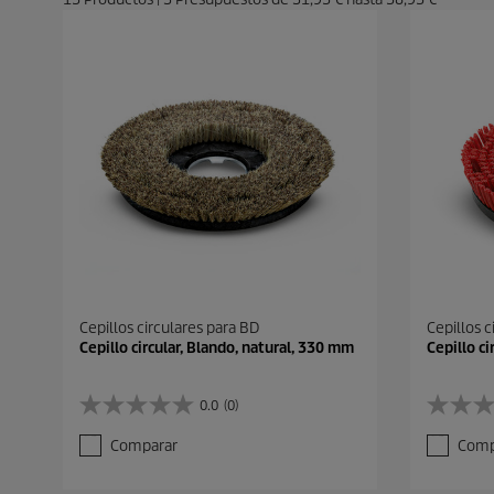
Cepillos circulares para BD
Cepillos c
Cepillo circular, Blando, natural, 330 mm
Cepillo ci
0.0
(0)
0
0
.
.
Comparar
Comp
0
0
d
d
e
e