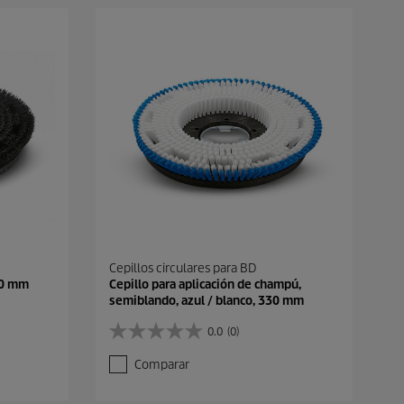
Cepillos circulares para BD
330 mm
Cepillo para aplicación de champú,
semiblando, azul / blanco, 330 mm
0.0
(0)
0
.
Comparar
0
d
e