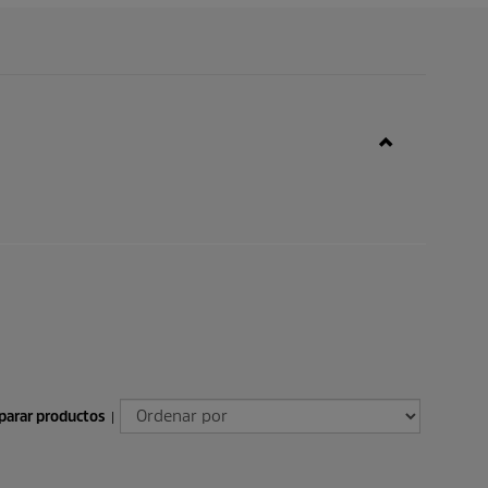
arar productos
|