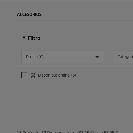
ACCESORIOS
Filtro
Precio (€)
Categorí
Disponible online
(3)
15
Productos
|
3
Presupuestos de
31,95 €
hasta
58,95 €