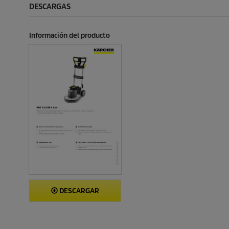
c
c
DESCARGAS
t
t
o
o
Información del producto
DESCARGAR