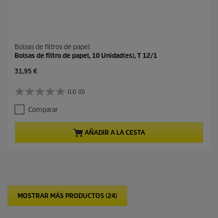
Bolsas de filtros de papel
Bolsas de filtro de papel, 10 Unidad(es), T 12/1
P
31,95 €
r
e
0.0
(0)
0
c
.
i
Comparar
0
o
d
a
e
c
AÑADIR A LA CESTA
5
t
e
u
s
a
t
l
r
d
e
e
l
p
MOSTRAR MÁS PRODUCTOS (24)
l
r
a
o