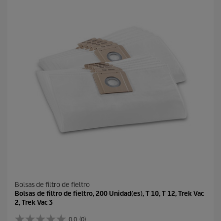
l
r
a
o
s
d
.
u
2
c
r
t
e
o
s
e
ñ
a
s
Bolsas de filtro de fieltro
Bolsas de filtro de fieltro, 200 Unidad(es), T 10, T 12, Trek Vac
2, Trek Vac 3
0.0
(0)