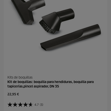
Kits de boquillas
Kit de boquillas: boquilla para hendiduras, boquilla para
tapicerías,pincel aspirador, DN 35
P
22,95 €
r
e
4.7
(3)
4
c