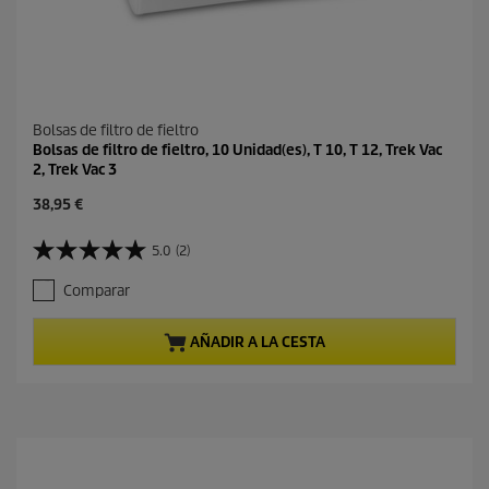
Bolsas de filtro de fieltro
Bolsas de filtro de fieltro, 10 Unidad(es), T 10, T 12, Trek Vac
2, Trek Vac 3
P
38,95 €
r
e
5.0
(2)
5
c
.
i
Comparar
0
o
d
a
e
c
AÑADIR A LA CESTA
5
t
e
u
s
a
t
l
r
d
e
e
l
p