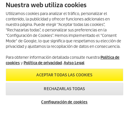
Nuestra web utiliza cookies
Utilizamos cookies para analizar el tráfico, personalizar el
INFORMACIÓN TIENDA ONLINE
contenido, la publicidad y ofrecer funciones adicionales en
nuestra página. Puede elegir “Aceptar todas las cookies”,
FORMAS DE PAGO
“Rechazarlas todas”, o personalizar sus preferencias en la
“Configuración de Cookies”. Hemos implementado el "Consent
ENTREGAS
Mode" de Google, lo que significa que respetamos su elección de
VALORACIONES
privacidad y ajustamos la recopilación de datos en consecuencia.
DEJA TU RESEÑA Y GANA
Para obtener información detallada consulte nuestra
Política de
cookies
y
Política de privacidad
.
Aviso Legal
SÍGUENOS EN REDES SOCIALES
ACEPTAR TODAS LAS COOKIES
CONTACTO
INFORMACIÓN GENERAL
RECHAZARLAS TODAS
INFORMACIÓN LEGAL
Configuración de cookies
Aviso Legal
Política de privacidad
Política de cookies
Términos y condiciones