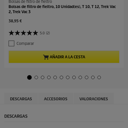
Bolsas de filtro de fieltro
Bolsas de filtro de fieltro, 10 Unidad(es), T 10, T 12, Trek Vac
2, Trek Vac 3
P
38,95 €
r
e
5.0
(2)
5
c
.
i
Comparar
0
o
d
a
e
c
AÑADIR A LA CESTA
5
t
e
u
s
a
t
l
r
d
e
e
l
p
l
r
DESCARGAS
ACCESORIOS
VALORACIONES
a
o
s
d
.
u
DESCARGAS
2
c
r
t
e