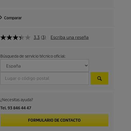
l
Comparar
d
e
3.3
(3)
Escriba una reseña
p
r
Búsqueda de servicio técnico oficial:
o
d
u
¿Necesitas ayuda?
c
Tel. 93 846 44 47
t
FORMULARIO DE CONTACTO