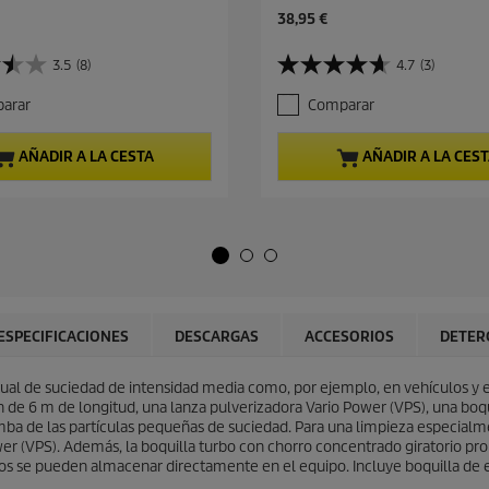
P
38,95 €
r
e
3.5
(8)
4.7
(3)
4
c
.
i
arar
Comparar
7
o
d
a
e
c
AÑADIR A LA CESTA
AÑADIR A LA CES
5
t
e
u
s
a
t
l
r
d
e
e
l
p
l
r
a
o
ESPECIFICACIONES
DESCARGAS
ACCESORIOS
DETER
s
d
.
u
3
bitual de suciedad de intensidad media como, por ejemplo, en vehículos y 
c
r
 de 6 m de longitud, una lanza pulverizadora Vario Power (VPS), una boqu
t
e
omba de las partículas pequeñas de suciedad. Para una limpieza especialme
o
s
r (VPS). Además, la boquilla turbo con chorro concentrado giratorio pro
e
idos se pueden almacenar directamente en el equipo. Incluye boquilla de
ñ