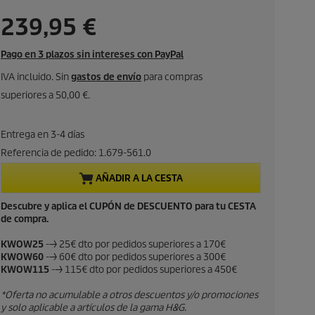
P
239,95 €
r
Pago en 3 plazos sin intereses con PayPal
e
IVA incluido. Sin
gastos de envío
para compras
superiores a 50,00 €.
c
i
Entrega en 3-4 días
Referencia de pedido:
1.679-561.0
o
AÑADIR A LA CESTA
a
Descubre y aplica el CUPÓN de DESCUENTO para tu CESTA
de compra.
c
KWOW25
--> 25€ dto por pedidos superiores a 170€
t
KWOW60
--> 60€ dto por pedidos superiores a 300€
KWOW115
--> 115€ dto por pedidos superiores a 450€
u
*Oferta no acumulable a otros descuentos y/o promociones
a
y solo aplicable a artículos de la gama H&G.