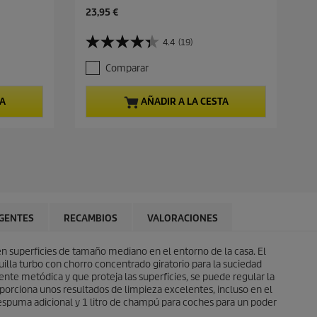
P
23,95 €
r
e
4.4
(19)
4
c
.
i
Comparar
4
o
d
a
e
c
TA
AÑADIR A LA CESTA
5
t
e
u
s
a
t
l
r
d
e
e
l
p
l
r
a
o
GENTES
RECAMBIOS
VALORACIONES
s
d
.
u
1
en superficies de tamaño mediano en el entorno de la casa. El
c
9
illa turbo con chorro concentrado giratorio para la suciedad
t
r
nte metódica y que proteja las superficies, se puede regular la
o
e
porciona unos resultados de limpieza excelentes, incluso en el
s
 espuma adicional y 1 litro de champú para coches para un poder
e