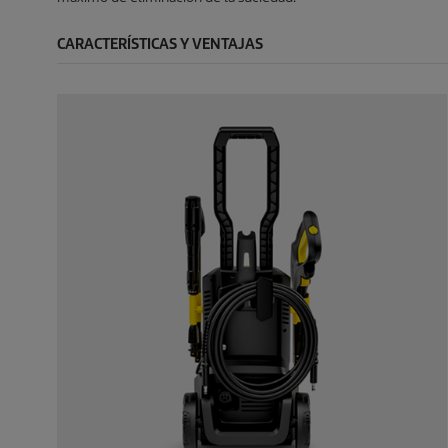
e
a
ñ
s
CARACTERÍSTICAS Y VENTAJAS
a
s